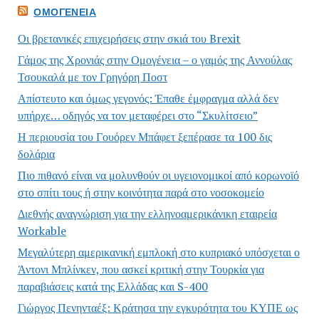
ΟΜΟΓΈΝΕΙΑ
Οι βρετανικές επιχειρήσεις στην σκιά του Brexit
Γάμος της Χρονιάς στην Ομογένεια – ο γαμός της Αννούλας
Τσουκαλά με τον Γρηγόρη Ποστ
Απίστευτο και όμως γεγονός: Έπαθε έμφραγμα αλλά δεν
υπήρχε… οδηγός να τον μεταφέρει στο “Σκυλίτσειο”
Η περιουσία του Γουόρεν Μπάφετ ξεπέρασε τα 100 δις
δολάρια
Πιο πιθανό είναι να μολυνθούν οι υγειονομικοί από κορωνοϊό
στο σπίτι τους ή στην κοινότητα παρά στο νοσοκομείο
Διεθνής αναγνώριση για την ελληνοαμερικάνικη εταιρεία
Workable
Μεγαλύτερη αμερικανική εμπλοκή στο κυπριακό υπόσχεται ο
Άντονι Μπλίνκεν, που ασκεί κριτική στην Τουρκία για
παραβιάσεις κατά της Ελλάδας και S-400
Γιώργος Πενηνταέξ: Κράτησα την εγκυρότητα του ΚΥΠΕ ως