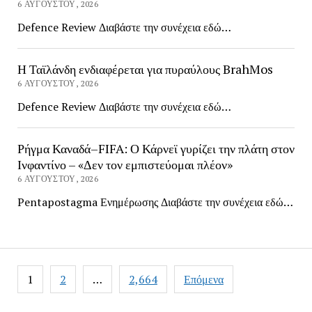
6 ΑΥΓΟΎΣΤΟΥ, 2026
Defence Review Διαβάστε την συνέχεια εδώ…
Η Ταϊλάνδη ενδιαφέρεται για πυραύλους BrahMos
6 ΑΥΓΟΎΣΤΟΥ, 2026
Defence Review Διαβάστε την συνέχεια εδώ…
Ρήγμα Καναδά–FIFA: Ο Κάρνεϊ γυρίζει την πλάτη στον
Ινφαντίνο – «Δεν τον εμπιστεύομαι πλέον»
6 ΑΥΓΟΎΣΤΟΥ, 2026
Pentapostagma Ενημέρωσης Διαβάστε την συνέχεια εδώ…
Πλοήγηση
1
2
…
2,664
Επόμενα
άρθρων