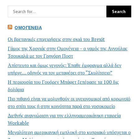
ΟΜΟΓΈΝΕΙΑ
Οι βρετανικές επιχειρήσεις στην σκιά του Brexit
Γάμος της Χρονιάς στην Ομογένεια – ο γαμός της Αννούλας
Τσουκαλά με τον Γρηγόρη Ποστ
Απίστευτο και όμως γεγονός: Έπαθε έμφραγμα αλλά δεν
υπήρχε… οδηγός να τον μεταφέρει στο “Σκυλίτσειο”
Η περιουσία του Γουόρεν Μπάφετ ξεπέρασε τα 100 δις
δολάρια
Πιο πιθανό είναι να μολυνθούν οι υγειονομικοί από κορωνοϊό
στο σπίτι τους ή στην κοινότητα παρά στο νοσοκομείο
Διεθνής αναγνώριση για την ελληνοαμερικάνικη εταιρεία
Workable
Μεγαλύτερη αμερικανική εμπλοκή στο κυπριακό υπόσχεται ο