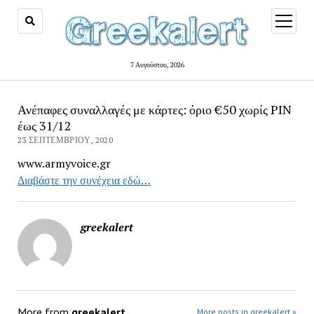
open
menu
7 Αυγούστου, 2026
Ανέπαφες συναλλαγές με κάρτες: όριο €50 χωρίς PIN
έως 31/12
23 ΣΕΠΤΕΜΒΡΊΟΥ, 2020
www.armyvoice.gr
Διαβάστε την συνέχεια εδώ…
greekalert
More from
greekalert
More posts in greekalert »