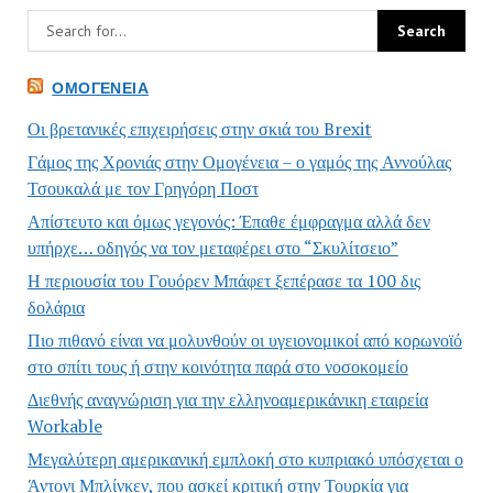
ΟΜΟΓΈΝΕΙΑ
Οι βρετανικές επιχειρήσεις στην σκιά του Brexit
Γάμος της Χρονιάς στην Ομογένεια – ο γαμός της Αννούλας
Τσουκαλά με τον Γρηγόρη Ποστ
Απίστευτο και όμως γεγονός: Έπαθε έμφραγμα αλλά δεν
υπήρχε… οδηγός να τον μεταφέρει στο “Σκυλίτσειο”
Η περιουσία του Γουόρεν Μπάφετ ξεπέρασε τα 100 δις
δολάρια
Πιο πιθανό είναι να μολυνθούν οι υγειονομικοί από κορωνοϊό
στο σπίτι τους ή στην κοινότητα παρά στο νοσοκομείο
Διεθνής αναγνώριση για την ελληνοαμερικάνικη εταιρεία
Workable
Μεγαλύτερη αμερικανική εμπλοκή στο κυπριακό υπόσχεται ο
Άντονι Μπλίνκεν, που ασκεί κριτική στην Τουρκία για