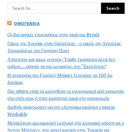
ΟΜΟΓΈΝΕΙΑ
Οι βρετανικές επιχειρήσεις στην σκιά του Brexit
Γάμος της Χρονιάς στην Ομογένεια – ο γαμός της Αννούλας
Τσουκαλά με τον Γρηγόρη Ποστ
Απίστευτο και όμως γεγονός: Έπαθε έμφραγμα αλλά δεν
υπήρχε… οδηγός να τον μεταφέρει στο “Σκυλίτσειο”
Η περιουσία του Γουόρεν Μπάφετ ξεπέρασε τα 100 δις
δολάρια
Πιο πιθανό είναι να μολυνθούν οι υγειονομικοί από κορωνοϊό
στο σπίτι τους ή στην κοινότητα παρά στο νοσοκομείο
Διεθνής αναγνώριση για την ελληνοαμερικάνικη εταιρεία
Workable
Μεγαλύτερη αμερικανική εμπλοκή στο κυπριακό υπόσχεται ο
Άντονι Μπλίνκεν, που ασκεί κριτική στην Τουρκία για