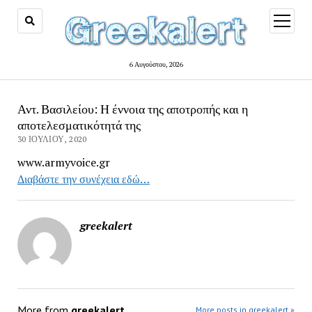
open
menu
6 Αυγούστου, 2026
Αντ. Βασιλείου: Η έννοια της αποτροπής και η
αποτελεσματικότητά της
30 ΙΟΥΛΊΟΥ, 2020
www.armyvoice.gr
Διαβάστε την συνέχεια εδώ…
greekalert
More from
greekalert
More posts in greekalert »