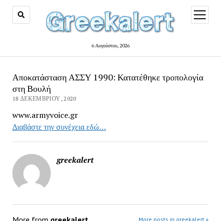
open
menu
6 Αυγούστου, 2026
Αποκατάσταση ΑΣΣΥ 1990: Κατατέθηκε τροπολογία
στη Βουλή
18 ΔΕΚΕΜΒΡΊΟΥ, 2020
www.armyvoice.gr
Διαβάστε την συνέχεια εδώ…
greekalert
More from
greekalert
More posts in greekalert »