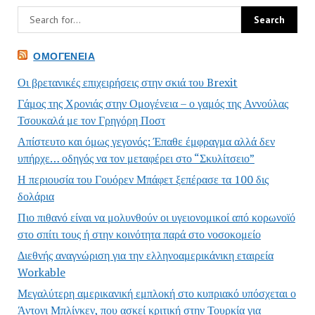
ΟΜΟΓΈΝΕΙΑ
Οι βρετανικές επιχειρήσεις στην σκιά του Brexit
Γάμος της Χρονιάς στην Ομογένεια – ο γαμός της Αννούλας
Τσουκαλά με τον Γρηγόρη Ποστ
Απίστευτο και όμως γεγονός: Έπαθε έμφραγμα αλλά δεν
υπήρχε… οδηγός να τον μεταφέρει στο “Σκυλίτσειο”
Η περιουσία του Γουόρεν Μπάφετ ξεπέρασε τα 100 δις
δολάρια
Πιο πιθανό είναι να μολυνθούν οι υγειονομικοί από κορωνοϊό
στο σπίτι τους ή στην κοινότητα παρά στο νοσοκομείο
Διεθνής αναγνώριση για την ελληνοαμερικάνικη εταιρεία
Workable
Μεγαλύτερη αμερικανική εμπλοκή στο κυπριακό υπόσχεται ο
Άντονι Μπλίνκεν, που ασκεί κριτική στην Τουρκία για