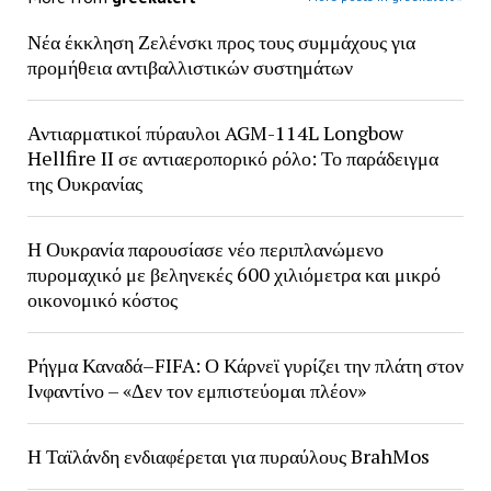
Νέα έκκληση Ζελένσκι προς τους συμμάχους για
προμήθεια αντιβαλλιστικών συστημάτων
Αντιαρματικοί πύραυλοι AGM-114L Longbow
Hellfire II σε αντιαεροπορικό ρόλο: Το παράδειγμα
της Ουκρανίας
Η Ουκρανία παρουσίασε νέο περιπλανώμενο
πυρομαχικό με βεληνεκές 600 χιλιόμετρα και μικρό
οικονομικό κόστος
Ρήγμα Καναδά–FIFA: Ο Κάρνεϊ γυρίζει την πλάτη στον
Ινφαντίνο – «Δεν τον εμπιστεύομαι πλέον»
Η Ταϊλάνδη ενδιαφέρεται για πυραύλους BrahMos