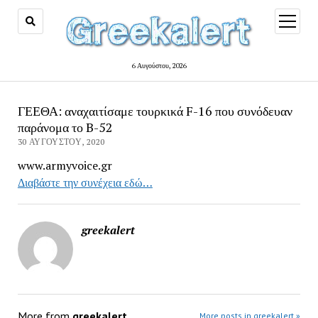
open
menu
6 Αυγούστου, 2026
ΓΕΕΘΑ: αναχαιτίσαμε τουρκικά F-16 που συνόδευαν
παράνομα το B-52
30 ΑΥΓΟΎΣΤΟΥ, 2020
www.armyvoice.gr
Διαβάστε την συνέχεια εδώ…
greekalert
More from
greekalert
More posts in greekalert »