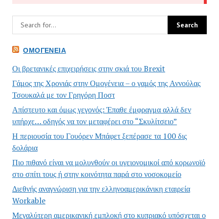
ΟΜΟΓΈΝΕΙΑ
Οι βρετανικές επιχειρήσεις στην σκιά του Brexit
Γάμος της Χρονιάς στην Ομογένεια – ο γαμός της Αννούλας
Τσουκαλά με τον Γρηγόρη Ποστ
Απίστευτο και όμως γεγονός: Έπαθε έμφραγμα αλλά δεν
υπήρχε… οδηγός να τον μεταφέρει στο “Σκυλίτσειο”
Η περιουσία του Γουόρεν Μπάφετ ξεπέρασε τα 100 δις
δολάρια
Πιο πιθανό είναι να μολυνθούν οι υγειονομικοί από κορωνοϊό
στο σπίτι τους ή στην κοινότητα παρά στο νοσοκομείο
Διεθνής αναγνώριση για την ελληνοαμερικάνικη εταιρεία
Workable
Μεγαλύτερη αμερικανική εμπλοκή στο κυπριακό υπόσχεται ο