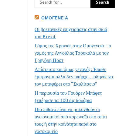
ΟΜΟΓΈΝΕΙΑ
Οι βρετανικές επιχειρήσεις στην σκιά
του Brexit
Γάμος της Χρονιάς στην Ομογένεια – ο
γαμός της Αννούλας Τσουκαλά με τον
Γρηγόρη Ποστ
Απίστευτο και όμως γεγονός: Έπαθε
έμφραγμα αλλά δεν υπήρχε… οδηγός να
τον μεταφέρει στο “Σκυλίτσειο”
Η περιουσία του Γουόρεν Μπάφετ
ξεπέρασε τα 100 δις δολάρια
Πιο πιθανό είναι να μολυνθούν οι
υγειονομικοί από κορωνοϊό στο σπίτι
τους ή στην κοινότητα παρά στο
νοσοκομείο