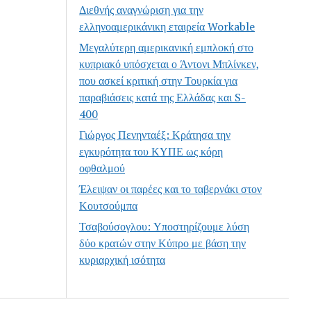
Διεθνής αναγνώριση για την
ελληνοαμερικάνικη εταιρεία Workable
Μεγαλύτερη αμερικανική εμπλοκή στο
κυπριακό υπόσχεται ο Άντονι Μπλίνκεν,
που ασκεί κριτική στην Τουρκία για
παραβιάσεις κατά της Ελλάδας και S-
400
Γιώργος Πενηνταέξ: Κράτησα την
εγκυρότητα του ΚΥΠΕ ως κόρη
οφθαλμού
Έλειψαν οι παρέες και το ταβερνάκι στον
Κουτσούμπα
Τσαβούσογλου: Υποστηρίζουμε λύση
δύο κρατών στην Κύπρο με βάση την
κυριαρχική ισότητα