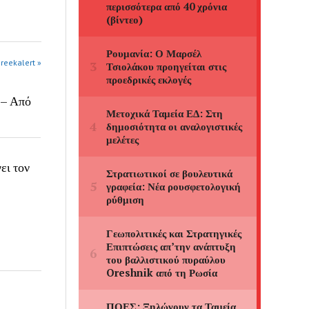
greekalert »
 – Από
ει τον