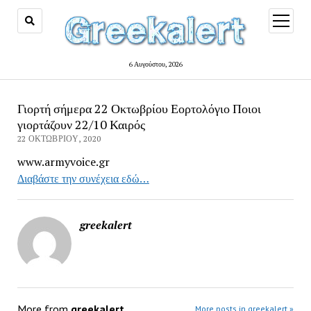
open
menu
6 Αυγούστου, 2026
Γιορτή σήμερα 22 Οκτωβρίου Εορτολόγιο Ποιοι
γιορτάζουν 22/10 Καιρός
22 ΟΚΤΩΒΡΊΟΥ, 2020
www.armyvoice.gr
Διαβάστε την συνέχεια εδώ…
greekalert
More from
greekalert
More posts in greekalert »