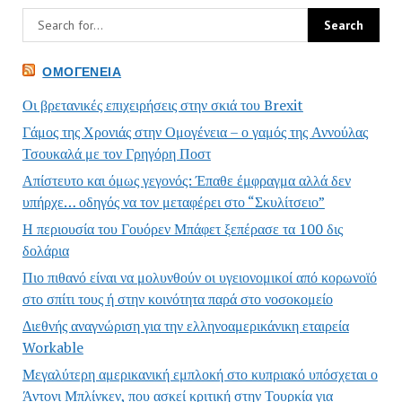
ΟΜΟΓΈΝΕΙΑ
Οι βρετανικές επιχειρήσεις στην σκιά του Brexit
Γάμος της Χρονιάς στην Ομογένεια – ο γαμός της Αννούλας
Τσουκαλά με τον Γρηγόρη Ποστ
Απίστευτο και όμως γεγονός: Έπαθε έμφραγμα αλλά δεν
υπήρχε… οδηγός να τον μεταφέρει στο “Σκυλίτσειο”
Η περιουσία του Γουόρεν Μπάφετ ξεπέρασε τα 100 δις
δολάρια
Πιο πιθανό είναι να μολυνθούν οι υγειονομικοί από κορωνοϊό
στο σπίτι τους ή στην κοινότητα παρά στο νοσοκομείο
Διεθνής αναγνώριση για την ελληνοαμερικάνικη εταιρεία
Workable
Μεγαλύτερη αμερικανική εμπλοκή στο κυπριακό υπόσχεται ο
Άντονι Μπλίνκεν, που ασκεί κριτική στην Τουρκία για