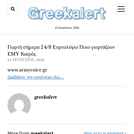
open
menu
10 Αυγούστου, 2026
Γιορτή σήμερα 24/8 Εορτολόγιο Ποιο γιορτάζουν
ΕΜΥ Καιρός
24 ΑΥΓΟΎΣΤΟΥ, 2020
www.armyvoice.gr
Διαβάστε την συνέχεια εδώ…
greekalert
More from
greekalert
More posts in greekalert »