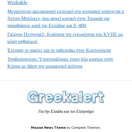
Workable
Μεγαλύτερη αμερικανική εμπλοκή στο κυπριακό υπόσχεται ο
Άντονι Μπλίνκεν, που ασκεί κριτική στην Τουρκία για
παραβιάσεις κατά της Ελλάδας και S-400
Γιώργος Πενηνταέξ: Κράτησα την εγκυρότητα του ΚΥΠΕ ως
κόρη οφθαλμού
Έλειψαν οι παρέες και το ταβερνάκι στον Κουτσούμπα
Τσαβούσογλου: Υποστηρίζουμε λύση δύο κρατών στην
Κύπρο με βάση την κυριαρχική ισότητα
Για την Ελλάδα και τον Ελληνισμό
Mission News Theme
by Compete Themes.