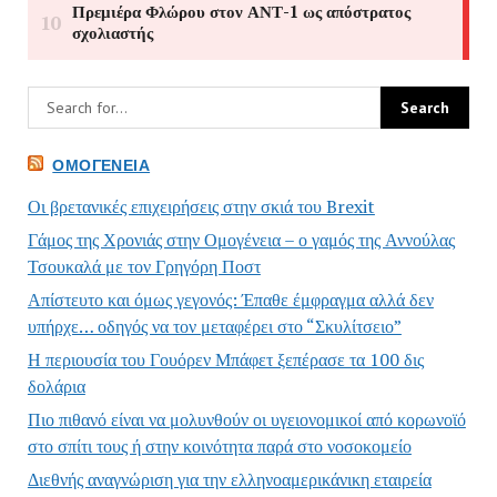
ΟΜΟΓΈΝΕΙΑ
Οι βρετανικές επιχειρήσεις στην σκιά του Brexit
Γάμος της Χρονιάς στην Ομογένεια – ο γαμός της Αννούλας
Τσουκαλά με τον Γρηγόρη Ποστ
Απίστευτο και όμως γεγονός: Έπαθε έμφραγμα αλλά δεν
υπήρχε… οδηγός να τον μεταφέρει στο “Σκυλίτσειο”
Η περιουσία του Γουόρεν Μπάφετ ξεπέρασε τα 100 δις
δολάρια
Πιο πιθανό είναι να μολυνθούν οι υγειονομικοί από κορωνοϊό
στο σπίτι τους ή στην κοινότητα παρά στο νοσοκομείο
Διεθνής αναγνώριση για την ελληνοαμερικάνικη εταιρεία