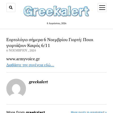
open
menu
8 Αυγούστου, 2026
Εορτολόγιο σήμερα 6 Νοεμβρίου Γιορτή: Ποιοι
γιορτάζουν Καιρός 6/11
6 ΝΟΕΜΒΡΊΟΥ, 2020
www.armyvoice.gr
Διαβάστε την συνέχεια εδώ…
greekalert
More from
greekalert
More posts in greekalert »