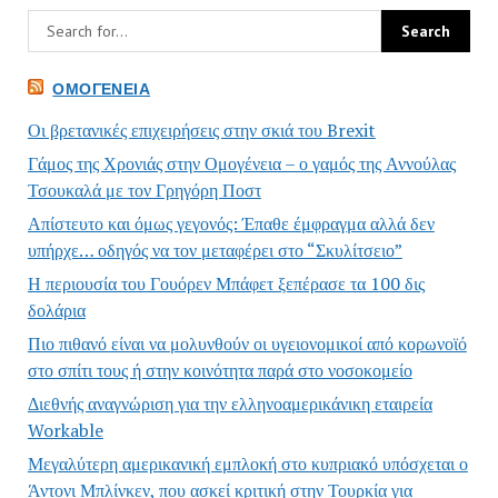
ΟΜΟΓΈΝΕΙΑ
Οι βρετανικές επιχειρήσεις στην σκιά του Brexit
Γάμος της Χρονιάς στην Ομογένεια – ο γαμός της Αννούλας
Τσουκαλά με τον Γρηγόρη Ποστ
Απίστευτο και όμως γεγονός: Έπαθε έμφραγμα αλλά δεν
υπήρχε… οδηγός να τον μεταφέρει στο “Σκυλίτσειο”
Η περιουσία του Γουόρεν Μπάφετ ξεπέρασε τα 100 δις
δολάρια
Πιο πιθανό είναι να μολυνθούν οι υγειονομικοί από κορωνοϊό
στο σπίτι τους ή στην κοινότητα παρά στο νοσοκομείο
Διεθνής αναγνώριση για την ελληνοαμερικάνικη εταιρεία
Workable
Μεγαλύτερη αμερικανική εμπλοκή στο κυπριακό υπόσχεται ο
Άντονι Μπλίνκεν, που ασκεί κριτική στην Τουρκία για