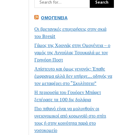
ΟΜΟΓΈΝΕΙΑ
Οι βρετανικές επιχειρήσεις στην σκιά
του Brexit
Γάμος της Χρονιάς στην Ομογένεια – ο
γαμός της Αννούλας Τσουκαλά με τον
Γρηγόρη Ποστ
Απίστευτο και όμως γεγονός: Έπαθε
έμφραγμα αλλά δεν υπήρχε… οδηγός να
τον μεταφέρει στο “Σκυλίτσειο”
Η περιουσία του Γουόρεν Μπάφετ
ξεπέρασε τα 100 δις δολάρια
Πιο πιθανό είναι να μολυνθούν οι
υγειονομικοί από κορωνοϊό στο σπίτι
τους ή στην κοινότητα παρά στο
νοσοκομείο