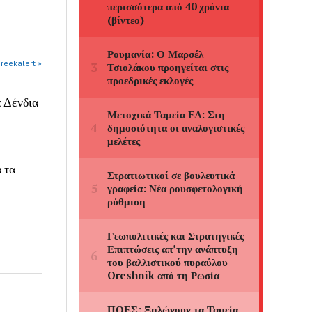
greekalert »
α Δένδια
 τα