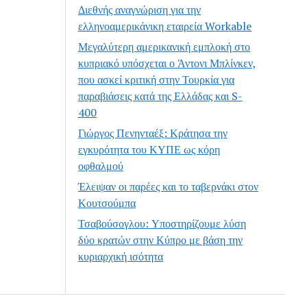
Διεθνής αναγνώριση για την
ελληνοαμερικάνικη εταιρεία Workable
Μεγαλύτερη αμερικανική εμπλοκή στο
κυπριακό υπόσχεται ο Άντονι Μπλίνκεν,
που ασκεί κριτική στην Τουρκία για
παραβιάσεις κατά της Ελλάδας και S-
400
Γιώργος Πενηνταέξ: Κράτησα την
εγκυρότητα του ΚΥΠΕ ως κόρη
οφθαλμού
Έλειψαν οι παρέες και το ταβερνάκι στον
Κουτσούμπα
Τσαβούσογλου: Υποστηρίζουμε λύση
δύο κρατών στην Κύπρο με βάση την
κυριαρχική ισότητα