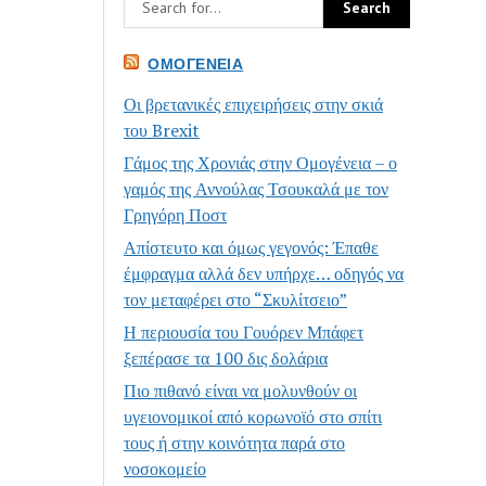
ΟΜΟΓΈΝΕΙΑ
Οι βρετανικές επιχειρήσεις στην σκιά
του Brexit
Γάμος της Χρονιάς στην Ομογένεια – ο
γαμός της Αννούλας Τσουκαλά με τον
Γρηγόρη Ποστ
Απίστευτο και όμως γεγονός: Έπαθε
έμφραγμα αλλά δεν υπήρχε… οδηγός να
τον μεταφέρει στο “Σκυλίτσειο”
Η περιουσία του Γουόρεν Μπάφετ
ξεπέρασε τα 100 δις δολάρια
Πιο πιθανό είναι να μολυνθούν οι
υγειονομικοί από κορωνοϊό στο σπίτι
τους ή στην κοινότητα παρά στο
νοσοκομείο