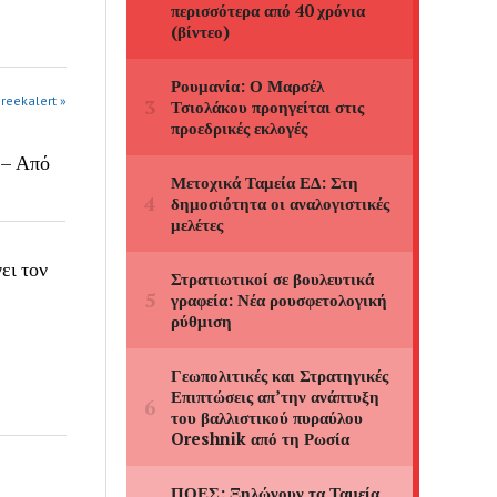
greekalert »
 – Από
ει τον