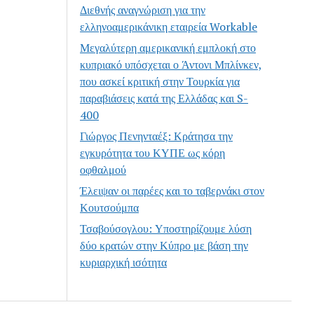
Διεθνής αναγνώριση για την
ελληνοαμερικάνικη εταιρεία Workable
Μεγαλύτερη αμερικανική εμπλοκή στο
κυπριακό υπόσχεται ο Άντονι Μπλίνκεν,
που ασκεί κριτική στην Τουρκία για
παραβιάσεις κατά της Ελλάδας και S-
400
Γιώργος Πενηνταέξ: Κράτησα την
εγκυρότητα του ΚΥΠΕ ως κόρη
οφθαλμού
Έλειψαν οι παρέες και το ταβερνάκι στον
Κουτσούμπα
Τσαβούσογλου: Υποστηρίζουμε λύση
δύο κρατών στην Κύπρο με βάση την
κυριαρχική ισότητα