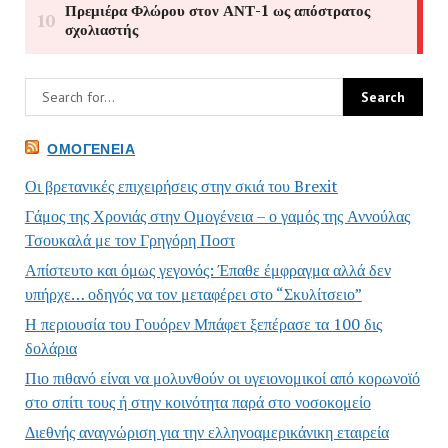
ΟΜΟΓΈΝΕΙΑ
Οι βρετανικές επιχειρήσεις στην σκιά του Brexit
Γάμος της Χρονιάς στην Ομογένεια – ο γαμός της Αννούλας
Τσουκαλά με τον Γρηγόρη Ποστ
Απίστευτο και όμως γεγονός: Έπαθε έμφραγμα αλλά δεν
υπήρχε… οδηγός να τον μεταφέρει στο “Σκυλίτσειο”
Η περιουσία του Γουόρεν Μπάφετ ξεπέρασε τα 100 δις
δολάρια
Πιο πιθανό είναι να μολυνθούν οι υγειονομικοί από κορωνοϊό
στο σπίτι τους ή στην κοινότητα παρά στο νοσοκομείο
Διεθνής αναγνώριση για την ελληνοαμερικάνικη εταιρεία