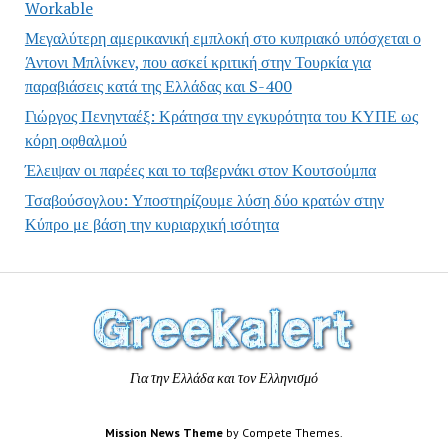
Workable
Μεγαλύτερη αμερικανική εμπλοκή στο κυπριακό υπόσχεται ο
Άντονι Μπλίνκεν, που ασκεί κριτική στην Τουρκία για
παραβιάσεις κατά της Ελλάδας και S-400
Γιώργος Πενηνταέξ: Κράτησα την εγκυρότητα του ΚΥΠΕ ως
κόρη οφθαλμού
Έλειψαν οι παρέες και το ταβερνάκι στον Κουτσούμπα
Τσαβούσογλου: Υποστηρίζουμε λύση δύο κρατών στην
Κύπρο με βάση την κυριαρχική ισότητα
Για την Ελλάδα και τον Ελληνισμό
Mission News Theme
by Compete Themes.