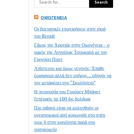
ΟΜΟΓΈΝΕΙΑ
Οι βρετανικές επιχειρήσεις στην σκιά
του Brexit
Γάμος της Χρονιάς στην Ομογένεια – ο
γαμός της Αννούλας Τσουκαλά με τον
Γρηγόρη Ποστ
Απίστευτο και όμως γεγονός: Έπαθε
έμφραγμα αλλά δεν υπήρχε… οδηγός να
τον μεταφέρει στο “Σκυλίτσειο”
Η περιουσία του Γουόρεν Μπάφετ
ξεπέρασε τα 100 δις δολάρια
Πιο πιθανό είναι να μολυνθούν οι
υγειονομικοί από κορωνοϊό στο σπίτι
τους ή στην κοινότητα παρά στο
νοσοκομείο