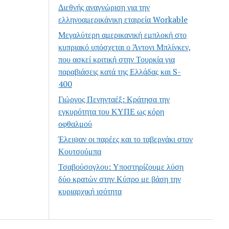
Διεθνής αναγνώριση για την
ελληνοαμερικάνικη εταιρεία Workable
Μεγαλύτερη αμερικανική εμπλοκή στο
κυπριακό υπόσχεται ο Άντονι Μπλίνκεν,
που ασκεί κριτική στην Τουρκία για
παραβιάσεις κατά της Ελλάδας και S-
400
Γιώργος Πενηνταέξ: Κράτησα την
εγκυρότητα του ΚΥΠΕ ως κόρη
οφθαλμού
Έλειψαν οι παρέες και το ταβερνάκι στον
Κουτσούμπα
Τσαβούσογλου: Υποστηρίζουμε λύση
δύο κρατών στην Κύπρο με βάση την
κυριαρχική ισότητα