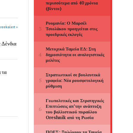
greekalert »
α Δένδια
 τα