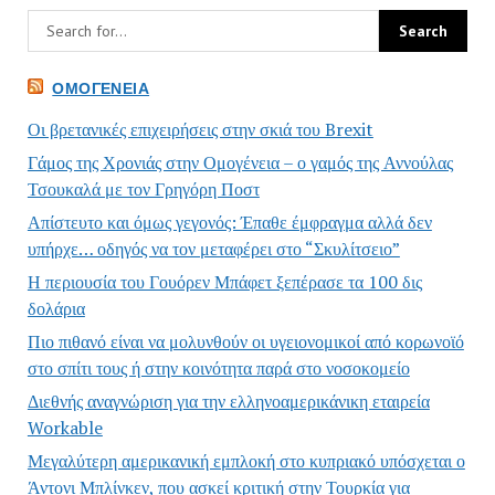
ΟΜΟΓΈΝΕΙΑ
Οι βρετανικές επιχειρήσεις στην σκιά του Brexit
Γάμος της Χρονιάς στην Ομογένεια – ο γαμός της Αννούλας
Τσουκαλά με τον Γρηγόρη Ποστ
Απίστευτο και όμως γεγονός: Έπαθε έμφραγμα αλλά δεν
υπήρχε… οδηγός να τον μεταφέρει στο “Σκυλίτσειο”
Η περιουσία του Γουόρεν Μπάφετ ξεπέρασε τα 100 δις
δολάρια
Πιο πιθανό είναι να μολυνθούν οι υγειονομικοί από κορωνοϊό
στο σπίτι τους ή στην κοινότητα παρά στο νοσοκομείο
Διεθνής αναγνώριση για την ελληνοαμερικάνικη εταιρεία
Workable
Μεγαλύτερη αμερικανική εμπλοκή στο κυπριακό υπόσχεται ο
Άντονι Μπλίνκεν, που ασκεί κριτική στην Τουρκία για