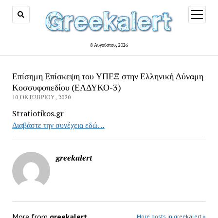
open
menu
8 Αυγούστου, 2026
Επίσημη Επίσκεψη του ΥΠΕΞ στην Ελληνική Δύναμη
Κοσσυφοπεδίου (ΕΛΔΥΚΟ-3)
10 ΟΚΤΩΒΡΊΟΥ, 2020
Stratiotikos.gr
Διαβάστε την συνέχεια εδώ…
greekalert
More from
greekalert
More posts in greekalert »