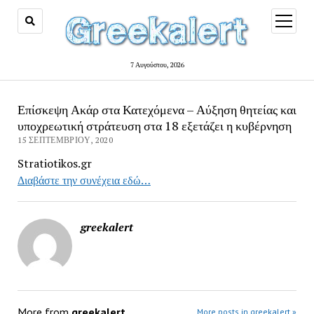
open
menu
7 Αυγούστου, 2026
Επίσκεψη Ακάρ στα Κατεχόμενα – Αύξηση θητείας και
υποχρεωτική στράτευση στα 18 εξετάζει η κυβέρνηση
15 ΣΕΠΤΕΜΒΡΊΟΥ, 2020
Stratiotikos.gr
Διαβάστε την συνέχεια εδώ…
greekalert
More from
greekalert
More posts in greekalert »