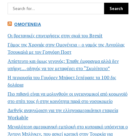
ΟΜΟΓΈΝΕΙΑ
Οι βρετανικές επιχειρήσεις στην σκιά του Brexit
Γάμος της Χρονιάς στην Ομογένεια – ο γαμός της Αννούλας
Τσουκαλά με τον Γρηγόρη Ποστ
Απίστευτο και όμως γεγονός: Έπαθε έμφραγμα αλλά δεν
υπήρχε… οδηγός να τον μεταφέρει στο “Σκυλίτσειο”
Η περιουσία του Γουόρεν Μπάφετ ξεπέρασε τα 100 δις
δολάρια
Πιο πιθανό είναι να μολυνθούν οι υγειονομικοί από κορωνοϊό
στο σπίτι τους ή στην κοινότητα παρά στο νοσοκομείο
Διεθνής αναγνώριση για την ελληνοαμερικάνικη εταιρεία
Workable
Μεγαλύτερη αμερικανική εμπλοκή στο κυπριακό υπόσχεται ο
Άντονι Μπλίνκεν, που ασκεί κριτική στην Τουρκία για