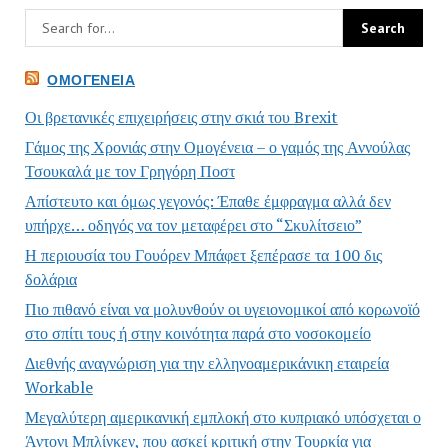
ΟΜΟΓΈΝΕΙΑ
Οι βρετανικές επιχειρήσεις στην σκιά του Brexit
Γάμος της Χρονιάς στην Ομογένεια – ο γαμός της Αννούλας
Τσουκαλά με τον Γρηγόρη Ποστ
Απίστευτο και όμως γεγονός: Έπαθε έμφραγμα αλλά δεν
υπήρχε… οδηγός να τον μεταφέρει στο “Σκυλίτσειο”
Η περιουσία του Γουόρεν Μπάφετ ξεπέρασε τα 100 δις
δολάρια
Πιο πιθανό είναι να μολυνθούν οι υγειονομικοί από κορωνοϊό
στο σπίτι τους ή στην κοινότητα παρά στο νοσοκομείο
Διεθνής αναγνώριση για την ελληνοαμερικάνικη εταιρεία
Workable
Μεγαλύτερη αμερικανική εμπλοκή στο κυπριακό υπόσχεται ο
Άντονι Μπλίνκεν, που ασκεί κριτική στην Τουρκία για