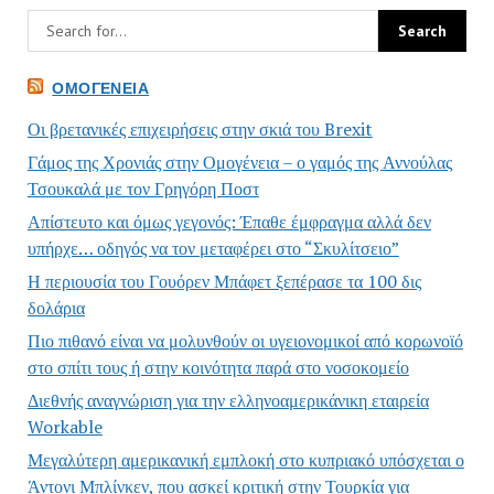
ΟΜΟΓΈΝΕΙΑ
Οι βρετανικές επιχειρήσεις στην σκιά του Brexit
Γάμος της Χρονιάς στην Ομογένεια – ο γαμός της Αννούλας
Τσουκαλά με τον Γρηγόρη Ποστ
Απίστευτο και όμως γεγονός: Έπαθε έμφραγμα αλλά δεν
υπήρχε… οδηγός να τον μεταφέρει στο “Σκυλίτσειο”
Η περιουσία του Γουόρεν Μπάφετ ξεπέρασε τα 100 δις
δολάρια
Πιο πιθανό είναι να μολυνθούν οι υγειονομικοί από κορωνοϊό
στο σπίτι τους ή στην κοινότητα παρά στο νοσοκομείο
Διεθνής αναγνώριση για την ελληνοαμερικάνικη εταιρεία
Workable
Μεγαλύτερη αμερικανική εμπλοκή στο κυπριακό υπόσχεται ο
Άντονι Μπλίνκεν, που ασκεί κριτική στην Τουρκία για