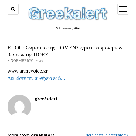
open
menu
9 Αυγούστου, 2026
ΕΠΟΠ: Σωματείο της ΠΟΜΕΝΣ ζητά εφαρμογή των
θέσεων της ΠΟΕΣ
3 ΝΟΕΜΒΡΊΟΥ, 2020
www.armyvoice.gr
Διαβάστε την συνέχεια εδώ…
greekalert
More from
greekalert
More posts in greekalert »