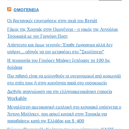
ΟΜΟΓΈΝΕΙΑ
Οι βρετανικές επιχειρήσεις στην σκιά του Brexit
Γάμος της Χρονιάς στην Ομογένεια – ο γαμός της Αννούλας
Τσουκαλά με τον Γρηγόρη Ποστ
Απίστευτο και όμως γεγονός: Έπαθε έμφραγμα αλλά δεν
υπήρχε… οδηγός να τον μεταφέρει στο “Σκυλίτσειο”
Η περιουσία του Γουόρεν Μπάφετ ξεπέρασε τα 100 δις
δολάρια
Πιο πιθανό είναι να μολυνθούν οι υγειονομικοί από κορωνοϊό
στο σπίτι τους ή στην κοινότητα παρά στο νοσοκομείο
Διεθνής αναγνώριση για την ελληνοαμερικάνικη εταιρεία
Workable
Μεγαλύτερη αμερικανική εμπλοκή στο κυπριακό υπόσχεται ο
Άντονι Μπλίνκεν, που ασκεί κριτική στην Τουρκία για
παραβιάσεις κατά της Ελλάδας και S-400