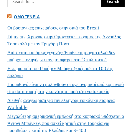
ΟΜΟΓΈΝΕΙΑ
Οι βρετανικές επιχειρήσεις στην σκιά του Brexit
Γάμος της Χρονιάς στην Ομογένεια – ο γαμός της Αννούλας
Τσουκαλά με τον Γρηγόρη Ποστ
Απίστευτο και όμως γεγονός: Έπαθε έμφραγμα αλλά δεν
υπήρχε… οδηγός να τον μεταφέρει στο “Σκυλίτσειο”
Η περιουσία του Γουόρεν Μπάφετ ξεπέρασε τα 100 δις
δολάρια
Πιο πιθανό είναι να μολυνθούν οι υγειονομικοί από κορωνοϊό
στο σπίτι τους ή στην κοινότητα παρά στο νοσοκομείο
Διεθνής αναγνώριση για την ελληνοαμερικάνικη εταιρεία
Workable
Μεγαλύτερη αμερικανική εμπλοκή στο κυπριακό υπόσχεται ο
Άντονι Μπλίνκεν, που ασκεί κριτική στην Τουρκία για
παραβιάσεις κατά της Ελλάδας και S-400