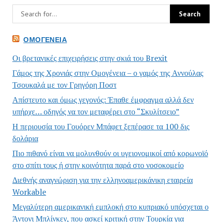
ΟΜΟΓΈΝΕΙΑ
Οι βρετανικές επιχειρήσεις στην σκιά του Brexit
Γάμος της Χρονιάς στην Ομογένεια – ο γαμός της Αννούλας
Τσουκαλά με τον Γρηγόρη Ποστ
Απίστευτο και όμως γεγονός: Έπαθε έμφραγμα αλλά δεν
υπήρχε… οδηγός να τον μεταφέρει στο “Σκυλίτσειο”
Η περιουσία του Γουόρεν Μπάφετ ξεπέρασε τα 100 δις
δολάρια
Πιο πιθανό είναι να μολυνθούν οι υγειονομικοί από κορωνοϊό
στο σπίτι τους ή στην κοινότητα παρά στο νοσοκομείο
Διεθνής αναγνώριση για την ελληνοαμερικάνικη εταιρεία
Workable
Μεγαλύτερη αμερικανική εμπλοκή στο κυπριακό υπόσχεται ο
Άντονι Μπλίνκεν, που ασκεί κριτική στην Τουρκία για