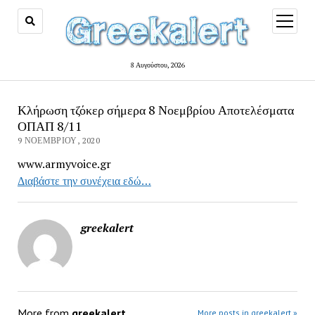
open
menu
8 Αυγούστου, 2026
Κλήρωση τζόκερ σήμερα 8 Νοεμβρίου Αποτελέσματα
ΟΠΑΠ 8/11
9 ΝΟΕΜΒΡΊΟΥ, 2020
www.armyvoice.gr
Διαβάστε την συνέχεια εδώ…
greekalert
More from
greekalert
More posts in greekalert »