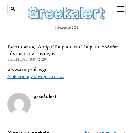
open
menu
8 Αυγούστου, 2026
Κωσταράκος: Άρθρο Τούρκου για Τουρκία-Ελλάδα
κόντρα στον Ερντογάν
8 ΣΕΠΤΕΜΒΡΊΟΥ, 2020
www.armyvoice.gr
Διαβάστε την συνέχεια εδώ…
greekalert
More from
greekalert
More posts in greekalert »