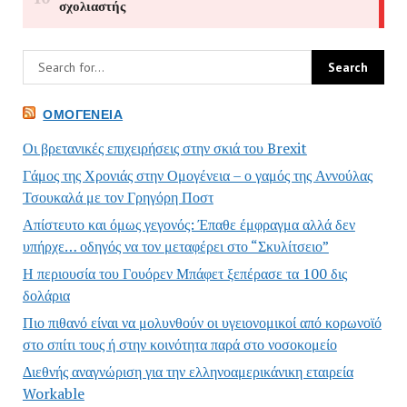
ΟΜΟΓΈΝΕΙΑ
Οι βρετανικές επιχειρήσεις στην σκιά του Brexit
Γάμος της Χρονιάς στην Ομογένεια – ο γαμός της Αννούλας
Τσουκαλά με τον Γρηγόρη Ποστ
Απίστευτο και όμως γεγονός: Έπαθε έμφραγμα αλλά δεν
υπήρχε… οδηγός να τον μεταφέρει στο “Σκυλίτσειο”
Η περιουσία του Γουόρεν Μπάφετ ξεπέρασε τα 100 δις
δολάρια
Πιο πιθανό είναι να μολυνθούν οι υγειονομικοί από κορωνοϊό
στο σπίτι τους ή στην κοινότητα παρά στο νοσοκομείο
Διεθνής αναγνώριση για την ελληνοαμερικάνικη εταιρεία
Workable