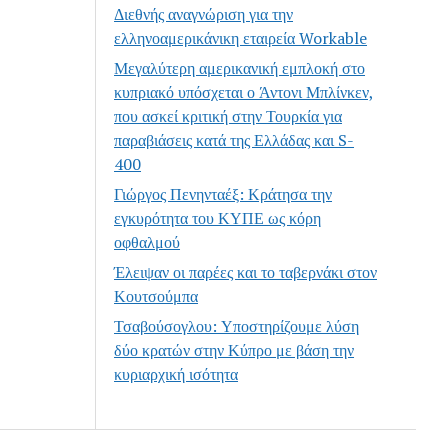
Διεθνής αναγνώριση για την
ελληνοαμερικάνικη εταιρεία Workable
Μεγαλύτερη αμερικανική εμπλοκή στο
κυπριακό υπόσχεται ο Άντονι Μπλίνκεν,
που ασκεί κριτική στην Τουρκία για
παραβιάσεις κατά της Ελλάδας και S-
400
Γιώργος Πενηνταέξ: Κράτησα την
εγκυρότητα του ΚΥΠΕ ως κόρη
οφθαλμού
Έλειψαν οι παρέες και το ταβερνάκι στον
Κουτσούμπα
Τσαβούσογλου: Υποστηρίζουμε λύση
δύο κρατών στην Κύπρο με βάση την
κυριαρχική ισότητα