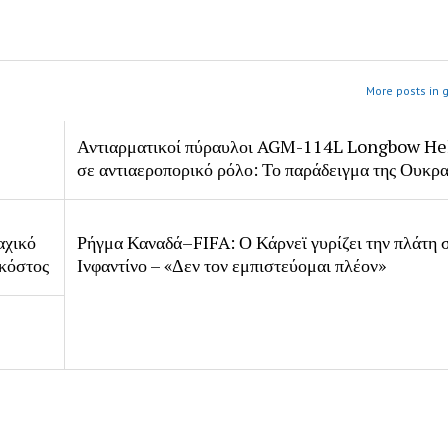
More posts in 
Αντιαρματικοί πύραυλοι AGM-114L Longbow Hell
σε αντιαεροπορικό ρόλο: Το παράδειγμα της Ουκρα
αχικό
Ρήγμα Καναδά–FIFA: Ο Κάρνεϊ γυρίζει την πλάτη 
 κόστος
Ινφαντίνο – «Δεν τον εμπιστεύομαι πλέον»