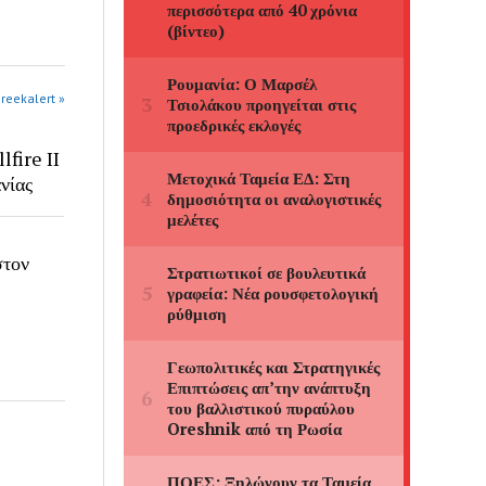
greekalert »
fire II
νίας
στον