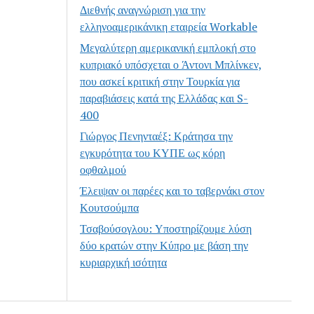
Διεθνής αναγνώριση για την
ελληνοαμερικάνικη εταιρεία Workable
Μεγαλύτερη αμερικανική εμπλοκή στο
κυπριακό υπόσχεται ο Άντονι Μπλίνκεν,
που ασκεί κριτική στην Τουρκία για
παραβιάσεις κατά της Ελλάδας και S-
400
Γιώργος Πενηνταέξ: Κράτησα την
εγκυρότητα του ΚΥΠΕ ως κόρη
οφθαλμού
Έλειψαν οι παρέες και το ταβερνάκι στον
Κουτσούμπα
Τσαβούσογλου: Υποστηρίζουμε λύση
δύο κρατών στην Κύπρο με βάση την
κυριαρχική ισότητα