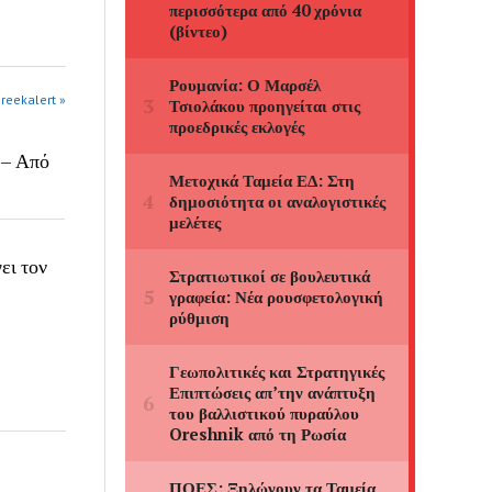
greekalert »
 – Από
ει τον