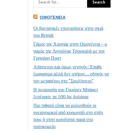
ΟΜΟΓΈΝΕΙΑ
Οι βρετανικές επιχειρήσεις στην σκιά
του Brexit
Γάμος της Χρονιάς στην Ομογένεια – ο
γαμός της Αννούλας Τσουκαλά με τον
Γρηγόρη Ποστ
Απίστευτο και όμως γεγονός: Έπαθε
έμφραγμα αλλά δεν υπήρχε… οδηγός να
τον μεταφέρει στο “Σκυλίτσειο”
Η περιουσία του Γουόρεν Μπάφετ
ξεπέρασε τα 100 δις δολάρια
Πιο πιθανό είναι να μολυνθούν οι
υγειονομικοί από κορωνοϊό στο σπίτι
τους ή στην κοινότητα παρά στο
νοσοκομείο