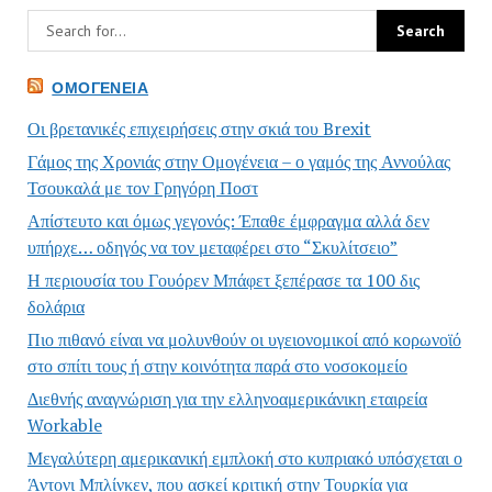
ΟΜΟΓΈΝΕΙΑ
Οι βρετανικές επιχειρήσεις στην σκιά του Brexit
Γάμος της Χρονιάς στην Ομογένεια – ο γαμός της Αννούλας
Τσουκαλά με τον Γρηγόρη Ποστ
Απίστευτο και όμως γεγονός: Έπαθε έμφραγμα αλλά δεν
υπήρχε… οδηγός να τον μεταφέρει στο “Σκυλίτσειο”
Η περιουσία του Γουόρεν Μπάφετ ξεπέρασε τα 100 δις
δολάρια
Πιο πιθανό είναι να μολυνθούν οι υγειονομικοί από κορωνοϊό
στο σπίτι τους ή στην κοινότητα παρά στο νοσοκομείο
Διεθνής αναγνώριση για την ελληνοαμερικάνικη εταιρεία
Workable
Μεγαλύτερη αμερικανική εμπλοκή στο κυπριακό υπόσχεται ο
Άντονι Μπλίνκεν, που ασκεί κριτική στην Τουρκία για