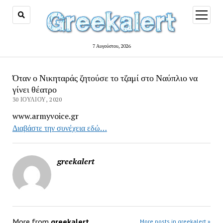
open
menu
7 Αυγούστου, 2026
Όταν ο Νικηταράς ζητούσε το τζαμί στο Ναύπλιο να
γίνει θέατρο
30 ΙΟΥΛΊΟΥ, 2020
www.armyvoice.gr
Διαβάστε την συνέχεια εδώ…
greekalert
More from
greekalert
More posts in greekalert »