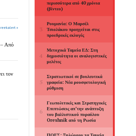
greekalert »
 – Από
ει τον