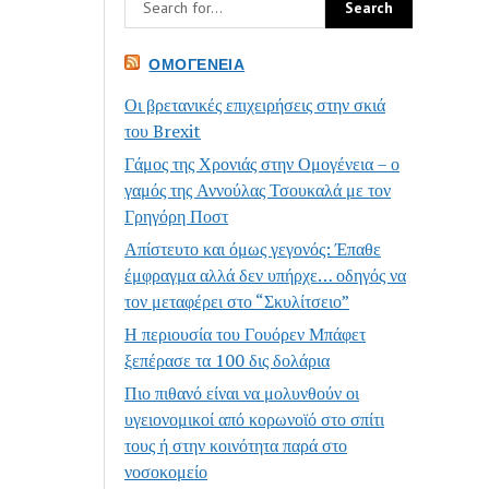
ΟΜΟΓΈΝΕΙΑ
Οι βρετανικές επιχειρήσεις στην σκιά
του Brexit
Γάμος της Χρονιάς στην Ομογένεια – ο
γαμός της Αννούλας Τσουκαλά με τον
Γρηγόρη Ποστ
Απίστευτο και όμως γεγονός: Έπαθε
έμφραγμα αλλά δεν υπήρχε… οδηγός να
τον μεταφέρει στο “Σκυλίτσειο”
Η περιουσία του Γουόρεν Μπάφετ
ξεπέρασε τα 100 δις δολάρια
Πιο πιθανό είναι να μολυνθούν οι
υγειονομικοί από κορωνοϊό στο σπίτι
τους ή στην κοινότητα παρά στο
νοσοκομείο