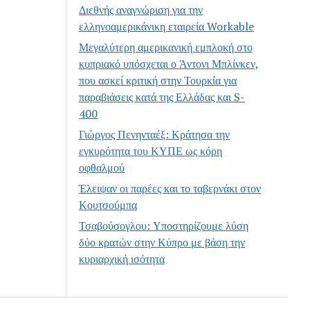
Διεθνής αναγνώριση για την
ελληνοαμερικάνικη εταιρεία Workable
Μεγαλύτερη αμερικανική εμπλοκή στο
κυπριακό υπόσχεται ο Άντονι Μπλίνκεν,
που ασκεί κριτική στην Τουρκία για
παραβιάσεις κατά της Ελλάδας και S-
400
Γιώργος Πενηνταέξ: Κράτησα την
εγκυρότητα του ΚΥΠΕ ως κόρη
οφθαλμού
Έλειψαν οι παρέες και το ταβερνάκι στον
Κουτσούμπα
Τσαβούσογλου: Υποστηρίζουμε λύση
δύο κρατών στην Κύπρο με βάση την
κυριαρχική ισότητα