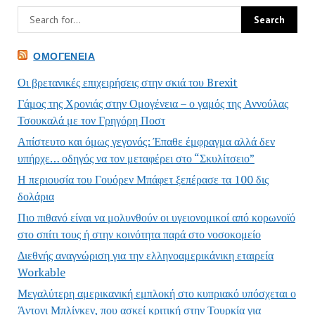
ΟΜΟΓΈΝΕΙΑ
Οι βρετανικές επιχειρήσεις στην σκιά του Brexit
Γάμος της Χρονιάς στην Ομογένεια – ο γαμός της Αννούλας
Τσουκαλά με τον Γρηγόρη Ποστ
Απίστευτο και όμως γεγονός: Έπαθε έμφραγμα αλλά δεν
υπήρχε… οδηγός να τον μεταφέρει στο “Σκυλίτσειο”
Η περιουσία του Γουόρεν Μπάφετ ξεπέρασε τα 100 δις
δολάρια
Πιο πιθανό είναι να μολυνθούν οι υγειονομικοί από κορωνοϊό
στο σπίτι τους ή στην κοινότητα παρά στο νοσοκομείο
Διεθνής αναγνώριση για την ελληνοαμερικάνικη εταιρεία
Workable
Μεγαλύτερη αμερικανική εμπλοκή στο κυπριακό υπόσχεται ο
Άντονι Μπλίνκεν, που ασκεί κριτική στην Τουρκία για