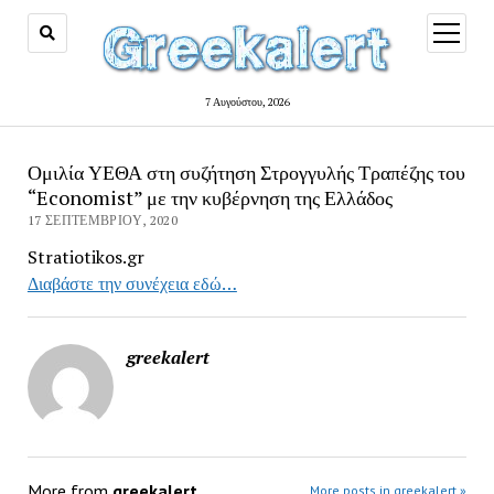
open
menu
7 Αυγούστου, 2026
Ομιλία ΥΕΘΑ στη συζήτηση Στρογγυλής Τραπέζης του
“Economist” με την κυβέρνηση της Ελλάδος
17 ΣΕΠΤΕΜΒΡΊΟΥ, 2020
Stratiotikos.gr
Διαβάστε την συνέχεια εδώ…
greekalert
More from
greekalert
More posts in greekalert »