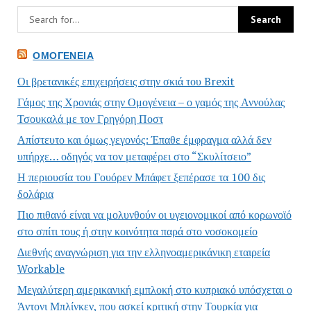
ΟΜΟΓΈΝΕΙΑ
Οι βρετανικές επιχειρήσεις στην σκιά του Brexit
Γάμος της Χρονιάς στην Ομογένεια – ο γαμός της Αννούλας
Τσουκαλά με τον Γρηγόρη Ποστ
Απίστευτο και όμως γεγονός: Έπαθε έμφραγμα αλλά δεν
υπήρχε… οδηγός να τον μεταφέρει στο “Σκυλίτσειο”
Η περιουσία του Γουόρεν Μπάφετ ξεπέρασε τα 100 δις
δολάρια
Πιο πιθανό είναι να μολυνθούν οι υγειονομικοί από κορωνοϊό
στο σπίτι τους ή στην κοινότητα παρά στο νοσοκομείο
Διεθνής αναγνώριση για την ελληνοαμερικάνικη εταιρεία
Workable
Μεγαλύτερη αμερικανική εμπλοκή στο κυπριακό υπόσχεται ο
Άντονι Μπλίνκεν, που ασκεί κριτική στην Τουρκία για