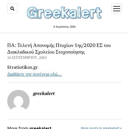
open
menu
8 Αυγούστου, 2026
ΠΑ: Τελετή Απονομής Πτυχίων 1ης/2020 ΕΣ του
Διακλαδικού Σχολείου Στοχοποίησης
10 ΣΕΠΤΕΜΒΡΊΟΥ, 2020
Stratiotikos.gr
Διαβάστε την συνέχεια εδώ…
greekalert
More from
greekalert
More posts in greekalert »