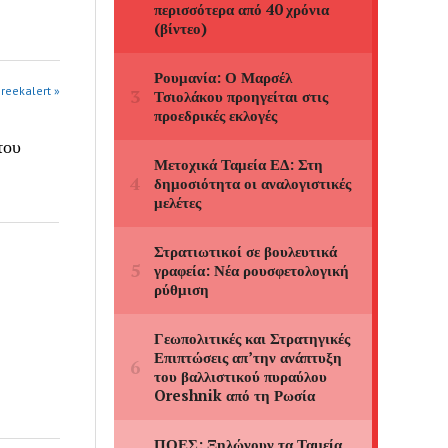
greekalert »
του