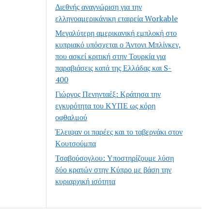
Διεθνής αναγνώριση για την
ελληνοαμερικάνικη εταιρεία Workable
Μεγαλύτερη αμερικανική εμπλοκή στο
κυπριακό υπόσχεται ο Άντονι Μπλίνκεν,
που ασκεί κριτική στην Τουρκία για
παραβιάσεις κατά της Ελλάδας και S-
400
Γιώργος Πενηνταέξ: Κράτησα την
εγκυρότητα του ΚΥΠΕ ως κόρη
οφθαλμού
Έλειψαν οι παρέες και το ταβερνάκι στον
Κουτσούμπα
Τσαβούσογλου: Υποστηρίζουμε λύση
δύο κρατών στην Κύπρο με βάση την
κυριαρχική ισότητα