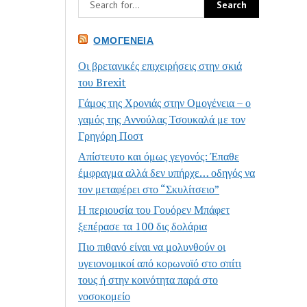
ΟΜΟΓΈΝΕΙΑ
Οι βρετανικές επιχειρήσεις στην σκιά
του Brexit
Γάμος της Χρονιάς στην Ομογένεια – ο
γαμός της Αννούλας Τσουκαλά με τον
Γρηγόρη Ποστ
Απίστευτο και όμως γεγονός: Έπαθε
έμφραγμα αλλά δεν υπήρχε… οδηγός να
τον μεταφέρει στο “Σκυλίτσειο”
Η περιουσία του Γουόρεν Μπάφετ
ξεπέρασε τα 100 δις δολάρια
Πιο πιθανό είναι να μολυνθούν οι
υγειονομικοί από κορωνοϊό στο σπίτι
τους ή στην κοινότητα παρά στο
νοσοκομείο