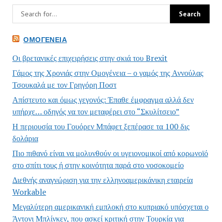
ΟΜΟΓΈΝΕΙΑ
Οι βρετανικές επιχειρήσεις στην σκιά του Brexit
Γάμος της Χρονιάς στην Ομογένεια – ο γαμός της Αννούλας
Τσουκαλά με τον Γρηγόρη Ποστ
Απίστευτο και όμως γεγονός: Έπαθε έμφραγμα αλλά δεν
υπήρχε… οδηγός να τον μεταφέρει στο “Σκυλίτσειο”
Η περιουσία του Γουόρεν Μπάφετ ξεπέρασε τα 100 δις
δολάρια
Πιο πιθανό είναι να μολυνθούν οι υγειονομικοί από κορωνοϊό
στο σπίτι τους ή στην κοινότητα παρά στο νοσοκομείο
Διεθνής αναγνώριση για την ελληνοαμερικάνικη εταιρεία
Workable
Μεγαλύτερη αμερικανική εμπλοκή στο κυπριακό υπόσχεται ο
Άντονι Μπλίνκεν, που ασκεί κριτική στην Τουρκία για