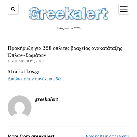
open
menu
6 Αυγούστου, 2026
Προκήρυξη για 258 οπλίτες βραχείας ανακατάταξης
Όπλων-Σωμάτων
1 ΝΟΕΜΒΡΊΟΥ, 2020
Stratiotikos.gr
Διαβάστε την συνέχεια εδώ…
greekalert
More from
greekalert
More posts in greekalert »