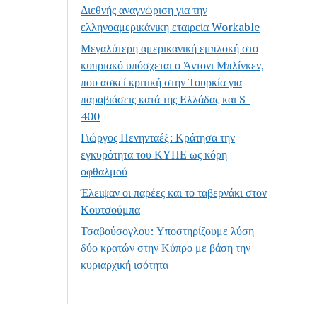
Διεθνής αναγνώριση για την
ελληνοαμερικάνικη εταιρεία Workable
Μεγαλύτερη αμερικανική εμπλοκή στο
κυπριακό υπόσχεται ο Άντονι Μπλίνκεν,
που ασκεί κριτική στην Τουρκία για
παραβιάσεις κατά της Ελλάδας και S-
400
Γιώργος Πενηνταέξ: Κράτησα την
εγκυρότητα του ΚΥΠΕ ως κόρη
οφθαλμού
Έλειψαν οι παρέες και το ταβερνάκι στον
Κουτσούμπα
Τσαβούσογλου: Υποστηρίζουμε λύση
δύο κρατών στην Κύπρο με βάση την
κυριαρχική ισότητα