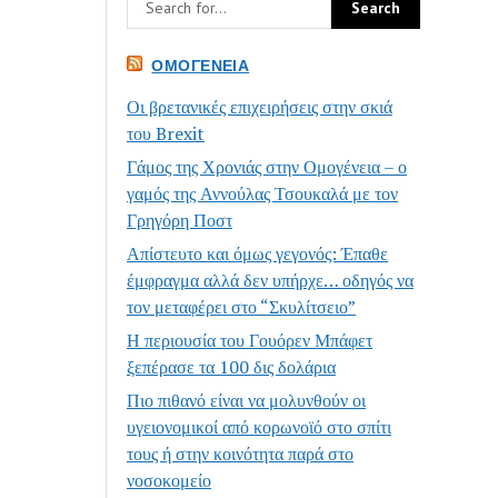
ΟΜΟΓΈΝΕΙΑ
Οι βρετανικές επιχειρήσεις στην σκιά
του Brexit
Γάμος της Χρονιάς στην Ομογένεια – ο
γαμός της Αννούλας Τσουκαλά με τον
Γρηγόρη Ποστ
Απίστευτο και όμως γεγονός: Έπαθε
έμφραγμα αλλά δεν υπήρχε… οδηγός να
τον μεταφέρει στο “Σκυλίτσειο”
Η περιουσία του Γουόρεν Μπάφετ
ξεπέρασε τα 100 δις δολάρια
Πιο πιθανό είναι να μολυνθούν οι
υγειονομικοί από κορωνοϊό στο σπίτι
τους ή στην κοινότητα παρά στο
νοσοκομείο