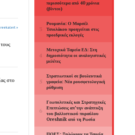
greekalert »
 τους
ίας στο