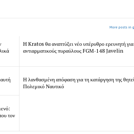
More posts in 
ν
H Kratos θα αναπτύξει νέο υπέρυθρο ερευνητή για
λικά
αντιαρματικούς πυραύλους FGM-148 Javelin
 αυτή
Η λανθασμένη απόφαση για τη κατάργηση της θητε
Πολεμικό Ναυτικό
μενό:
που τον