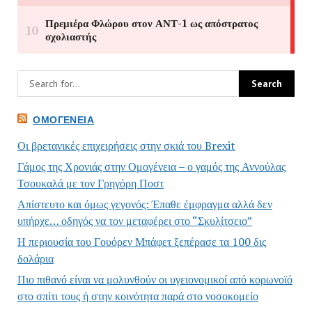
ΟΜΟΓΈΝΕΙΑ
Οι βρετανικές επιχειρήσεις στην σκιά του Brexit
Γάμος της Χρονιάς στην Ομογένεια – ο γαμός της Αννούλας
Τσουκαλά με τον Γρηγόρη Ποστ
Απίστευτο και όμως γεγονός: Έπαθε έμφραγμα αλλά δεν
υπήρχε… οδηγός να τον μεταφέρει στο “Σκυλίτσειο”
Η περιουσία του Γουόρεν Μπάφετ ξεπέρασε τα 100 δις
δολάρια
Πιο πιθανό είναι να μολυνθούν οι υγειονομικοί από κορωνοϊό
στο σπίτι τους ή στην κοινότητα παρά στο νοσοκομείο