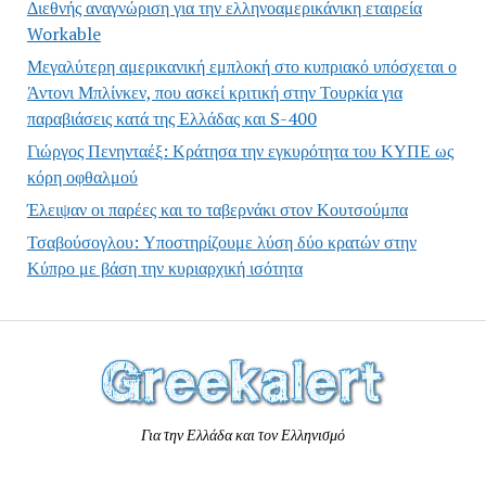
Διεθνής αναγνώριση για την ελληνοαμερικάνικη εταιρεία
Workable
Μεγαλύτερη αμερικανική εμπλοκή στο κυπριακό υπόσχεται ο
Άντονι Μπλίνκεν, που ασκεί κριτική στην Τουρκία για
παραβιάσεις κατά της Ελλάδας και S-400
Γιώργος Πενηνταέξ: Κράτησα την εγκυρότητα του ΚΥΠΕ ως
κόρη οφθαλμού
Έλειψαν οι παρέες και το ταβερνάκι στον Κουτσούμπα
Τσαβούσογλου: Υποστηρίζουμε λύση δύο κρατών στην
Κύπρο με βάση την κυριαρχική ισότητα
Για την Ελλάδα και τον Ελληνισμό