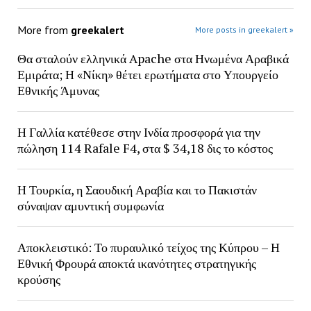
More from
greekalert
More posts in greekalert »
Θα σταλούν ελληνικά Apache στα Ηνωμένα Αραβικά
Εμιράτα; Η «Νίκη» θέτει ερωτήματα στο Υπουργείο
Εθνικής Άμυνας
Η Γαλλία κατέθεσε στην Ινδία προσφορά για την
πώληση 114 Rafale F4, στα $ 34,18 δις το κόστος
Η Τουρκία, η Σαουδική Αραβία και το Πακιστάν
σύναψαν αμυντική συμφωνία
Αποκλειστικό: Το πυραυλικό τείχος της Κύπρου – Η
Εθνική Φρουρά αποκτά ικανότητες στρατηγικής
κρούσης