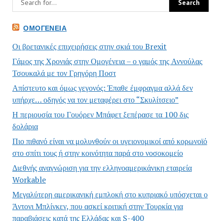
ΟΜΟΓΈΝΕΙΑ
Οι βρετανικές επιχειρήσεις στην σκιά του Brexit
Γάμος της Χρονιάς στην Ομογένεια – ο γαμός της Αννούλας
Τσουκαλά με τον Γρηγόρη Ποστ
Απίστευτο και όμως γεγονός: Έπαθε έμφραγμα αλλά δεν
υπήρχε… οδηγός να τον μεταφέρει στο “Σκυλίτσειο”
Η περιουσία του Γουόρεν Μπάφετ ξεπέρασε τα 100 δις
δολάρια
Πιο πιθανό είναι να μολυνθούν οι υγειονομικοί από κορωνοϊό
στο σπίτι τους ή στην κοινότητα παρά στο νοσοκομείο
Διεθνής αναγνώριση για την ελληνοαμερικάνικη εταιρεία
Workable
Μεγαλύτερη αμερικανική εμπλοκή στο κυπριακό υπόσχεται ο
Άντονι Μπλίνκεν, που ασκεί κριτική στην Τουρκία για
παραβιάσεις κατά της Ελλάδας και S-400