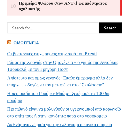
ΟΜΟΓΈΝΕΙΑ
Οι βρετανικές επιχειρήσεις στην σκιά του Brexit
Γάμος της Χρονιάς στην Ομογένεια – ο γαμός της Αννούλας
Τσουκαλά με τον Γρηγόρη Ποστ
Απίστευτο και όμως γεγονός: Έπαθε έμφραγμα αλλά δεν
υπήρχε… οδηγός να τον μεταφέρει στο “Σκυλίτσειο”
Η περιουσία του Γουόρεν Μπάφετ ξεπέρασε τα 100 δις
δολάρια
Πιο πιθανό είναι να μολυνθούν οι υγειονομικοί από κορωνοϊό
στο σπίτι τους ή στην κοινότητα παρά στο νοσοκομείο
Διεθνής αναγνώριση για την ελληνοαμερικάνικη εταιρεία