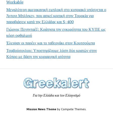
Workable
Μεγαλύτερη αμερικανική εμπλοκή στο κυπριακό υπόσχεται ο
Άντονι Μπλίνκεν, που ασκεί κριτική στην Τουρκία για
παραβιάσεις κατά της Ελλάδας και S-400
Γιώργος Πενηνταέξ: Κράτησα την εγκυρότητα του ΚΥΠΕ ως
κόρη οφθαλμού
Έλειψαν οι παρέες και το ταβερνάκι στον Κουτσούμπα
Τσαβούσογλου: Υποστηρίζουμε λύση δύο κρατών στην
Κύπρο με βάση την κυριαρχική ισότητα
Για την Ελλάδα και τον Ελληνισμό
Mission News Theme
by Compete Themes.