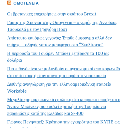
ΟΜΟΓΈΝΕΙΑ
Οι βρετανικές επιχειρήσεις στην σκιά του Brexit
Γάμος της Χρονιάς στην Ομογένεια – ο γαμός της Αννούλας
Τσουκαλά με τον Γρηγόρη Ποστ
Απίστευτο και όμως γεγονός: Έπαθε έμφραγμα αλλά δεν
υπήρχε… οδηγός να τον μεταφέρει στο “Σκυλίτσειο”
Η περιουσία του Γουόρεν Μπάφετ ξεπέρασε τα 100 δις
δολάρια
Πιο πιθανό είναι να μολυνθούν οι υγειονομικοί από κορωνοϊό
στο σπίτι τους ή στην κοινότητα παρά στο νοσοκομείο
Διεθνής αναγνώριση για την ελληνοαμερικάνικη εταιρεία
Workable
Μεγαλύτερη αμερικανική εμπλοκή στο κυπριακό υπόσχεται ο
Άντονι Μπλίνκεν, που ασκεί κριτική στην Τουρκία για
παραβιάσεις κατά της Ελλάδας και S-400
Γιώργος Πενηνταέξ: Κράτησα την εγκυρότητα του ΚΥΠΕ ως