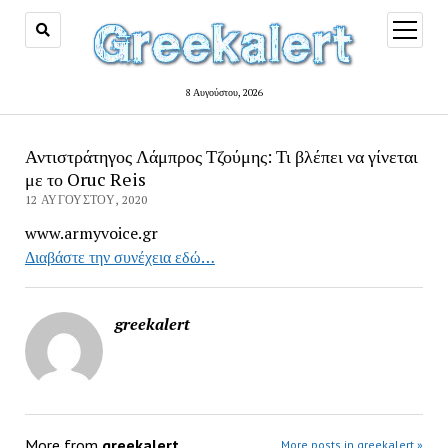
open
menu
8 Αυγούστου, 2026
Αντιστράτηγος Λάμπρος Τζούμης: Τι βλέπει να γίνεται
με το Oruc Reis
12 ΑΥΓΟΎΣΤΟΥ, 2020
www.armyvoice.gr
Διαβάστε την συνέχεια εδώ…
greekalert
More from
greekalert
More posts in greekalert »