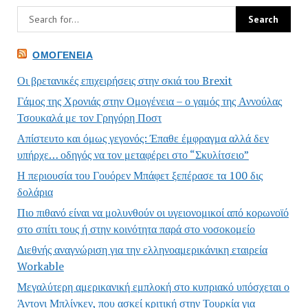
ΟΜΟΓΈΝΕΙΑ
Οι βρετανικές επιχειρήσεις στην σκιά του Brexit
Γάμος της Χρονιάς στην Ομογένεια – ο γαμός της Αννούλας
Τσουκαλά με τον Γρηγόρη Ποστ
Απίστευτο και όμως γεγονός: Έπαθε έμφραγμα αλλά δεν
υπήρχε… οδηγός να τον μεταφέρει στο “Σκυλίτσειο”
Η περιουσία του Γουόρεν Μπάφετ ξεπέρασε τα 100 δις
δολάρια
Πιο πιθανό είναι να μολυνθούν οι υγειονομικοί από κορωνοϊό
στο σπίτι τους ή στην κοινότητα παρά στο νοσοκομείο
Διεθνής αναγνώριση για την ελληνοαμερικάνικη εταιρεία
Workable
Μεγαλύτερη αμερικανική εμπλοκή στο κυπριακό υπόσχεται ο
Άντονι Μπλίνκεν, που ασκεί κριτική στην Τουρκία για