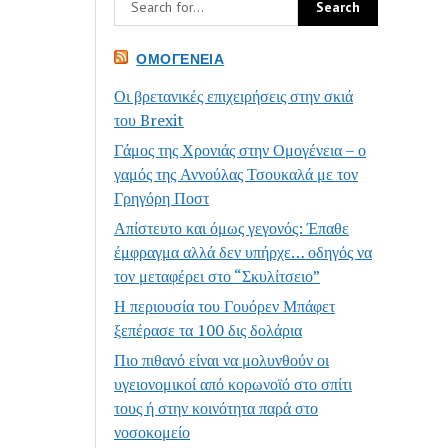
ΟΜΟΓΈΝΕΙΑ
Οι βρετανικές επιχειρήσεις στην σκιά
του Brexit
Γάμος της Χρονιάς στην Ομογένεια – ο
γαμός της Αννούλας Τσουκαλά με τον
Γρηγόρη Ποστ
Απίστευτο και όμως γεγονός: Έπαθε
έμφραγμα αλλά δεν υπήρχε… οδηγός να
τον μεταφέρει στο “Σκυλίτσειο”
Η περιουσία του Γουόρεν Μπάφετ
ξεπέρασε τα 100 δις δολάρια
Πιο πιθανό είναι να μολυνθούν οι
υγειονομικοί από κορωνοϊό στο σπίτι
τους ή στην κοινότητα παρά στο
νοσοκομείο