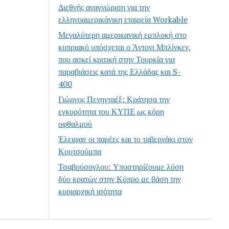
Διεθνής αναγνώριση για την
ελληνοαμερικάνικη εταιρεία Workable
Μεγαλύτερη αμερικανική εμπλοκή στο
κυπριακό υπόσχεται ο Άντονι Μπλίνκεν,
που ασκεί κριτική στην Τουρκία για
παραβιάσεις κατά της Ελλάδας και S-
400
Γιώργος Πενηνταέξ: Κράτησα την
εγκυρότητα του ΚΥΠΕ ως κόρη
οφθαλμού
Έλειψαν οι παρέες και το ταβερνάκι στον
Κουτσούμπα
Τσαβούσογλου: Υποστηρίζουμε λύση
δύο κρατών στην Κύπρο με βάση την
κυριαρχική ισότητα