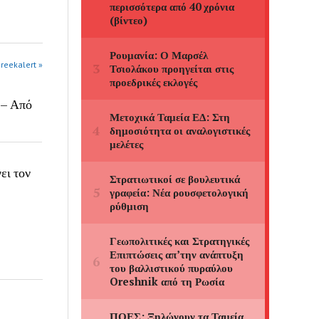
greekalert »
 – Από
ει τον