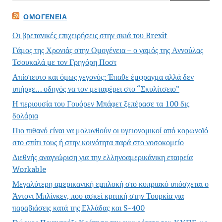
ΟΜΟΓΈΝΕΙΑ
Οι βρετανικές επιχειρήσεις στην σκιά του Brexit
Γάμος της Χρονιάς στην Ομογένεια – ο γαμός της Αννούλας
Τσουκαλά με τον Γρηγόρη Ποστ
Απίστευτο και όμως γεγονός: Έπαθε έμφραγμα αλλά δεν
υπήρχε… οδηγός να τον μεταφέρει στο “Σκυλίτσειο”
Η περιουσία του Γουόρεν Μπάφετ ξεπέρασε τα 100 δις
δολάρια
Πιο πιθανό είναι να μολυνθούν οι υγειονομικοί από κορωνοϊό
στο σπίτι τους ή στην κοινότητα παρά στο νοσοκομείο
Διεθνής αναγνώριση για την ελληνοαμερικάνικη εταιρεία
Workable
Μεγαλύτερη αμερικανική εμπλοκή στο κυπριακό υπόσχεται ο
Άντονι Μπλίνκεν, που ασκεί κριτική στην Τουρκία για
παραβιάσεις κατά της Ελλάδας και S-400