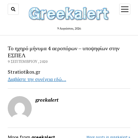
open
menu
9 Αυγούστου, 2026
Το ηχηρό μήνυμα 4 αεροπόρων – υποψηφίων στην
ΕΣΠΕΛ
9 ΣΕΠΤΕΜΒΡΊΟΥ, 2020
Stratiotikos.gr
Διαβάστε την συνέχεια εδώ…
greekalert
More from
greekalert
More posts in greekalert »