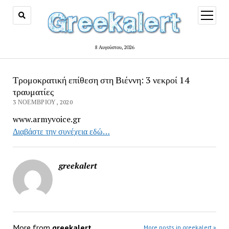
open
menu
8 Αυγούστου, 2026
Τρομοκρατική επίθεση στη Βιέννη: 3 νεκροί 14
τραυματίες
3 ΝΟΕΜΒΡΊΟΥ, 2020
www.armyvoice.gr
Διαβάστε την συνέχεια εδώ…
greekalert
More from
greekalert
More posts in greekalert »