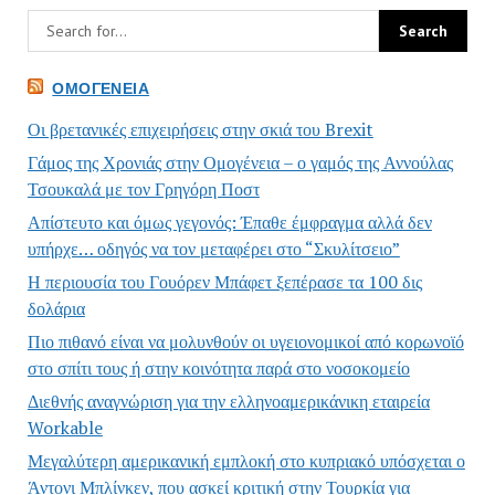
ΟΜΟΓΈΝΕΙΑ
Οι βρετανικές επιχειρήσεις στην σκιά του Brexit
Γάμος της Χρονιάς στην Ομογένεια – ο γαμός της Αννούλας
Τσουκαλά με τον Γρηγόρη Ποστ
Απίστευτο και όμως γεγονός: Έπαθε έμφραγμα αλλά δεν
υπήρχε… οδηγός να τον μεταφέρει στο “Σκυλίτσειο”
Η περιουσία του Γουόρεν Μπάφετ ξεπέρασε τα 100 δις
δολάρια
Πιο πιθανό είναι να μολυνθούν οι υγειονομικοί από κορωνοϊό
στο σπίτι τους ή στην κοινότητα παρά στο νοσοκομείο
Διεθνής αναγνώριση για την ελληνοαμερικάνικη εταιρεία
Workable
Μεγαλύτερη αμερικανική εμπλοκή στο κυπριακό υπόσχεται ο
Άντονι Μπλίνκεν, που ασκεί κριτική στην Τουρκία για