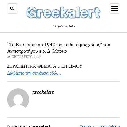
open
menu
6 Αυγούστου, 2026
“Το Εποποιία του 1940 και το δικό μας χρέος” του
Αντιστρατήγου ε.α. Δ. Μπάκα
25 ΟΚΤΩΒΡΊΟΥ, 2020
ΣΤΡΑΤΙΩΤΙΚΑ ΘΕΜΑΤΑ… ΕΠ ΩΜΟΥ
Διαβάστε την συνέχεια εδώ…
greekalert
More from
greekalert
More posts in greekalert »