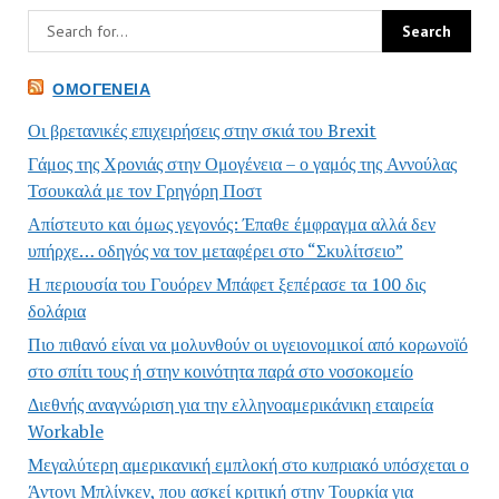
ΟΜΟΓΈΝΕΙΑ
Οι βρετανικές επιχειρήσεις στην σκιά του Brexit
Γάμος της Χρονιάς στην Ομογένεια – ο γαμός της Αννούλας
Τσουκαλά με τον Γρηγόρη Ποστ
Απίστευτο και όμως γεγονός: Έπαθε έμφραγμα αλλά δεν
υπήρχε… οδηγός να τον μεταφέρει στο “Σκυλίτσειο”
Η περιουσία του Γουόρεν Μπάφετ ξεπέρασε τα 100 δις
δολάρια
Πιο πιθανό είναι να μολυνθούν οι υγειονομικοί από κορωνοϊό
στο σπίτι τους ή στην κοινότητα παρά στο νοσοκομείο
Διεθνής αναγνώριση για την ελληνοαμερικάνικη εταιρεία
Workable
Μεγαλύτερη αμερικανική εμπλοκή στο κυπριακό υπόσχεται ο
Άντονι Μπλίνκεν, που ασκεί κριτική στην Τουρκία για