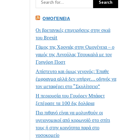
ΟΜΟΓΈΝΕΙΑ
Οι βρετανικές επιχειρήσεις στην σκιά
του Brexit
Γάμος της Χρονιάς στην Ομογένεια – ο
γαμός της Αννούλας Τσουκαλά με τον
Γρηγόρη Ποστ
Απίστευτο και όμως γεγονός: Έπαθε
έμφραγμα αλλά δεν υπήρχε… οδηγός να
τον μεταφέρει στο “Σκυλίτσειο”
Η περιουσία του Γουόρεν Μπάφετ
ξεπέρασε τα 100 δις δολάρια
Πιο πιθανό είναι να μολυνθούν οι
υγειονομικοί από κορωνοϊό στο σπίτι
τους ή στην κοινότητα παρά στο
νοσοκομείο