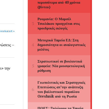
greekalert »
νώσεις –
» την