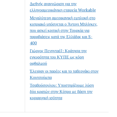
Διεθνής αναγνώριση για την
ελληνοαμερικάνικη εταιρεία Workable
Μεγαλύτερη αμερικανική εμπλοκή στο
κυπριακό υπόσχεται ο Άντονι Μπλίνκεν,
που ασκεί κριτική στην Τουρκία για
παραβιάσεις κατά της Ελλάδας και S-
400
Γιώργος Πενηνταέξ: Κράτησα την
εγκυρότητα του ΚΥΠΕ ως κόρη
οφθαλμού
Έλειψαν οι παρέες και το ταβερνάκι στον
Κουτσούμπα
Τσαβούσογλου: Υποστηρίζουμε λύση
δύο κρατών στην Κύπρο με βάση την
κυριαρχική ισότητα