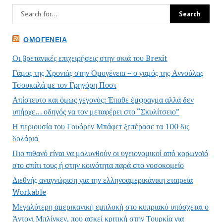
ΟΜΟΓΈΝΕΙΑ
Οι βρετανικές επιχειρήσεις στην σκιά του Brexit
Γάμος της Χρονιάς στην Ομογένεια – ο γαμός της Αννούλας
Τσουκαλά με τον Γρηγόρη Ποστ
Απίστευτο και όμως γεγονός: Έπαθε έμφραγμα αλλά δεν
υπήρχε… οδηγός να τον μεταφέρει στο “Σκυλίτσειο”
Η περιουσία του Γουόρεν Μπάφετ ξεπέρασε τα 100 δις
δολάρια
Πιο πιθανό είναι να μολυνθούν οι υγειονομικοί από κορωνοϊό
στο σπίτι τους ή στην κοινότητα παρά στο νοσοκομείο
Διεθνής αναγνώριση για την ελληνοαμερικάνικη εταιρεία
Workable
Μεγαλύτερη αμερικανική εμπλοκή στο κυπριακό υπόσχεται ο
Άντονι Μπλίνκεν, που ασκεί κριτική στην Τουρκία για