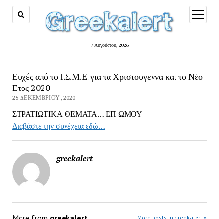
open
menu
7 Αυγούστου, 2026
Ευχές από το Ι.Σ.Μ.Ε. για τα Χριστουγεννα και το Νέο
Ετος 2020
25 ΔΕΚΕΜΒΡΊΟΥ, 2020
ΣΤΡΑΤΙΩΤΙΚΑ ΘΕΜΑΤΑ… ΕΠ ΩΜΟΥ
Διαβάστε την συνέχεια εδώ…
greekalert
More from
greekalert
More posts in greekalert »