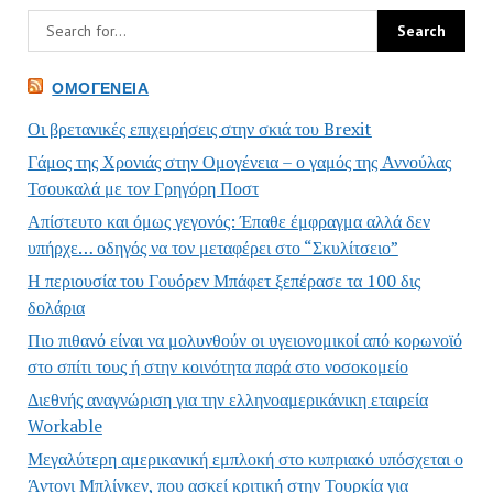
ΟΜΟΓΈΝΕΙΑ
Οι βρετανικές επιχειρήσεις στην σκιά του Brexit
Γάμος της Χρονιάς στην Ομογένεια – ο γαμός της Αννούλας
Τσουκαλά με τον Γρηγόρη Ποστ
Απίστευτο και όμως γεγονός: Έπαθε έμφραγμα αλλά δεν
υπήρχε… οδηγός να τον μεταφέρει στο “Σκυλίτσειο”
Η περιουσία του Γουόρεν Μπάφετ ξεπέρασε τα 100 δις
δολάρια
Πιο πιθανό είναι να μολυνθούν οι υγειονομικοί από κορωνοϊό
στο σπίτι τους ή στην κοινότητα παρά στο νοσοκομείο
Διεθνής αναγνώριση για την ελληνοαμερικάνικη εταιρεία
Workable
Μεγαλύτερη αμερικανική εμπλοκή στο κυπριακό υπόσχεται ο
Άντονι Μπλίνκεν, που ασκεί κριτική στην Τουρκία για