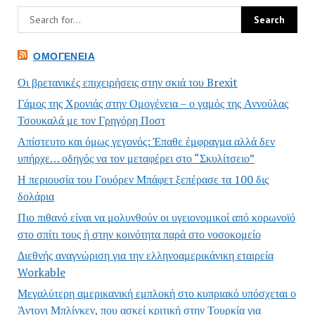
ΟΜΟΓΈΝΕΙΑ
Οι βρετανικές επιχειρήσεις στην σκιά του Brexit
Γάμος της Χρονιάς στην Ομογένεια – ο γαμός της Αννούλας
Τσουκαλά με τον Γρηγόρη Ποστ
Απίστευτο και όμως γεγονός: Έπαθε έμφραγμα αλλά δεν
υπήρχε… οδηγός να τον μεταφέρει στο “Σκυλίτσειο”
Η περιουσία του Γουόρεν Μπάφετ ξεπέρασε τα 100 δις
δολάρια
Πιο πιθανό είναι να μολυνθούν οι υγειονομικοί από κορωνοϊό
στο σπίτι τους ή στην κοινότητα παρά στο νοσοκομείο
Διεθνής αναγνώριση για την ελληνοαμερικάνικη εταιρεία
Workable
Μεγαλύτερη αμερικανική εμπλοκή στο κυπριακό υπόσχεται ο
Άντονι Μπλίνκεν, που ασκεί κριτική στην Τουρκία για