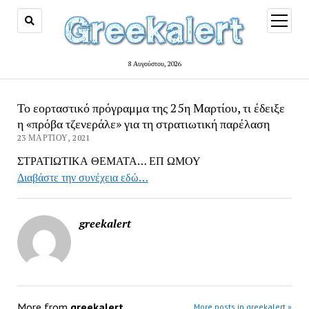
open
menu
8 Αυγούστου, 2026
Το εορταστικό πρόγραμμα της 25η Μαρτίου, τι έδειξε
η «πρόβα τζενεράλε» για τη στρατιωτική παρέλαση
23 ΜΑΡΤΊΟΥ, 2021
ΣΤΡΑΤΙΩΤΙΚΑ ΘΕΜΑΤΑ… ΕΠ ΩΜΟΥ
Διαβάστε την συνέχεια εδώ…
greekalert
More from
greekalert
More posts in greekalert »