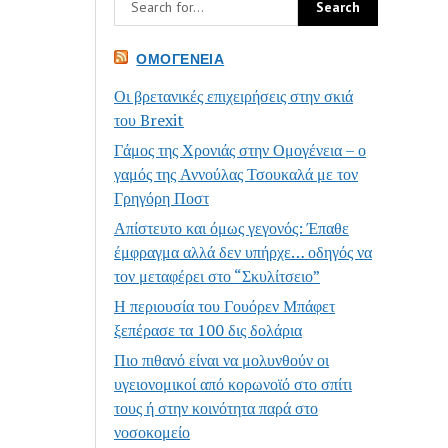
ΟΜΟΓΈΝΕΙΑ
Οι βρετανικές επιχειρήσεις στην σκιά
του Brexit
Γάμος της Χρονιάς στην Ομογένεια – ο
γαμός της Αννούλας Τσουκαλά με τον
Γρηγόρη Ποστ
Απίστευτο και όμως γεγονός: Έπαθε
έμφραγμα αλλά δεν υπήρχε… οδηγός να
τον μεταφέρει στο “Σκυλίτσειο”
Η περιουσία του Γουόρεν Μπάφετ
ξεπέρασε τα 100 δις δολάρια
Πιο πιθανό είναι να μολυνθούν οι
υγειονομικοί από κορωνοϊό στο σπίτι
τους ή στην κοινότητα παρά στο
νοσοκομείο