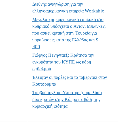
Διεθνής αναγνώριση για την
ελληνοαμερικάνικη εταιρεία Workable
Μεγαλύτερη αμερικανική εμπλοκή στο
κυπριακό υπόσχεται ο Άντονι Μπλίνκεν,
που ασκεί κριτική στην Τουρκία για
παραβιάσεις κατά της Ελλάδας και S-
400
Γιώργος Πενηνταέξ: Κράτησα την
εγκυρότητα του ΚΥΠΕ ως κόρη
οφθαλμού
Έλειψαν οι παρέες και το ταβερνάκι στον
Κουτσούμπα
Τσαβούσογλου: Υποστηρίζουμε λύση
δύο κρατών στην Κύπρο με βάση την
κυριαρχική ισότητα