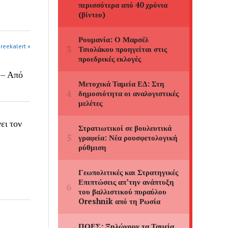
greekalert »
 – Από
ει τον