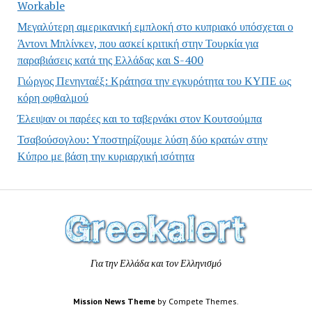
Workable
Μεγαλύτερη αμερικανική εμπλοκή στο κυπριακό υπόσχεται ο
Άντονι Μπλίνκεν, που ασκεί κριτική στην Τουρκία για
παραβιάσεις κατά της Ελλάδας και S-400
Γιώργος Πενηνταέξ: Κράτησα την εγκυρότητα του ΚΥΠΕ ως
κόρη οφθαλμού
Έλειψαν οι παρέες και το ταβερνάκι στον Κουτσούμπα
Τσαβούσογλου: Υποστηρίζουμε λύση δύο κρατών στην
Κύπρο με βάση την κυριαρχική ισότητα
Για την Ελλάδα και τον Ελληνισμό
Mission News Theme
by Compete Themes.