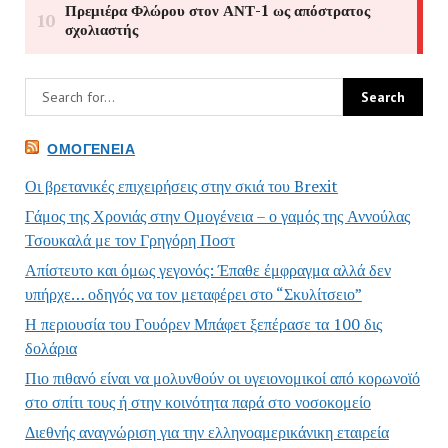
ΟΜΟΓΈΝΕΙΑ
Οι βρετανικές επιχειρήσεις στην σκιά του Brexit
Γάμος της Χρονιάς στην Ομογένεια – ο γαμός της Αννούλας
Τσουκαλά με τον Γρηγόρη Ποστ
Απίστευτο και όμως γεγονός: Έπαθε έμφραγμα αλλά δεν
υπήρχε… οδηγός να τον μεταφέρει στο “Σκυλίτσειο”
Η περιουσία του Γουόρεν Μπάφετ ξεπέρασε τα 100 δις
δολάρια
Πιο πιθανό είναι να μολυνθούν οι υγειονομικοί από κορωνοϊό
στο σπίτι τους ή στην κοινότητα παρά στο νοσοκομείο
Διεθνής αναγνώριση για την ελληνοαμερικάνικη εταιρεία