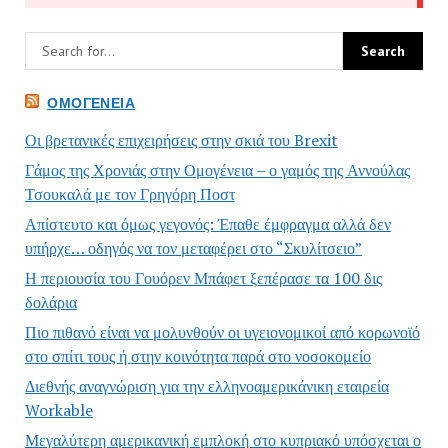
ΟΜΟΓΈΝΕΙΑ
Οι βρετανικές επιχειρήσεις στην σκιά του Brexit
Γάμος της Χρονιάς στην Ομογένεια – ο γαμός της Αννούλας
Τσουκαλά με τον Γρηγόρη Ποστ
Απίστευτο και όμως γεγονός: Έπαθε έμφραγμα αλλά δεν
υπήρχε… οδηγός να τον μεταφέρει στο “Σκυλίτσειο”
Η περιουσία του Γουόρεν Μπάφετ ξεπέρασε τα 100 δις
δολάρια
Πιο πιθανό είναι να μολυνθούν οι υγειονομικοί από κορωνοϊό
στο σπίτι τους ή στην κοινότητα παρά στο νοσοκομείο
Διεθνής αναγνώριση για την ελληνοαμερικάνικη εταιρεία
Workable
Μεγαλύτερη αμερικανική εμπλοκή στο κυπριακό υπόσχεται ο