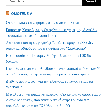
ΟΜΟΓΈΝΕΙΑ
Οι βρετανικές επιχειρήσεις στην σκιά του Brexit
Γάμος της Χρονιάς στην Ομογένεια – ο γαμός της Αννούλας
Τσουκαλά με τον Γρηγόρη Ποστ
Απίστευτο και όμως γεγονός: Έπαθε έμφραγμα αλλά δεν
υπήρχε… οδηγός να τον μεταφέρει στο “Σκυλίτσειο”
Η περιουσία του Γουόρεν Μπάφετ ξεπέρασε τα 100 δις
δολάρια
Πιο πιθανό είναι να μολυνθούν οι υγειονομικοί από κορωνοϊό
στο σπίτι τους ή στην κοινότητα παρά στο νοσοκομείο
Διεθνής αναγνώριση για την ελληνοαμερικάνικη εταιρεία
Workable
Μεγαλύτερη αμερικανική εμπλοκή στο κυπριακό υπόσχεται ο
Άντονι Μπλίνκεν, που ασκεί κριτική στην Τουρκία για
παραβιάσεις κατά της Ελλάδας και S-400