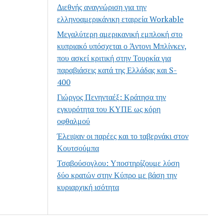
Διεθνής αναγνώριση για την
ελληνοαμερικάνικη εταιρεία Workable
Μεγαλύτερη αμερικανική εμπλοκή στο
κυπριακό υπόσχεται ο Άντονι Μπλίνκεν,
που ασκεί κριτική στην Τουρκία για
παραβιάσεις κατά της Ελλάδας και S-
400
Γιώργος Πενηνταέξ: Κράτησα την
εγκυρότητα του ΚΥΠΕ ως κόρη
οφθαλμού
Έλειψαν οι παρέες και το ταβερνάκι στον
Κουτσούμπα
Τσαβούσογλου: Υποστηρίζουμε λύση
δύο κρατών στην Κύπρο με βάση την
κυριαρχική ισότητα