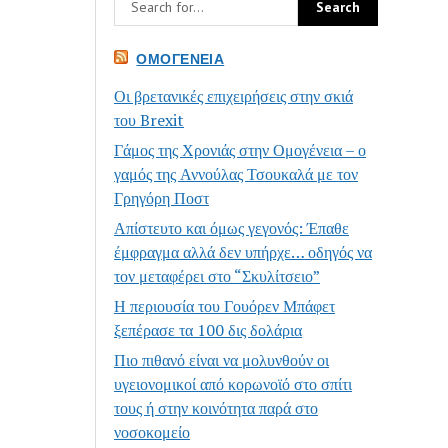
ΟΜΟΓΈΝΕΙΑ
Οι βρετανικές επιχειρήσεις στην σκιά
του Brexit
Γάμος της Χρονιάς στην Ομογένεια – ο
γαμός της Αννούλας Τσουκαλά με τον
Γρηγόρη Ποστ
Απίστευτο και όμως γεγονός: Έπαθε
έμφραγμα αλλά δεν υπήρχε… οδηγός να
τον μεταφέρει στο “Σκυλίτσειο”
Η περιουσία του Γουόρεν Μπάφετ
ξεπέρασε τα 100 δις δολάρια
Πιο πιθανό είναι να μολυνθούν οι
υγειονομικοί από κορωνοϊό στο σπίτι
τους ή στην κοινότητα παρά στο
νοσοκομείο