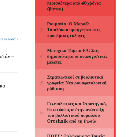
greekalert »
στάν –
ικό