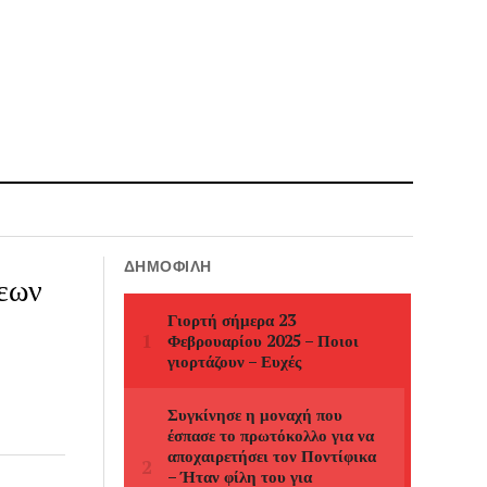
ΔΗΜΟΦΙΛΉ
εων