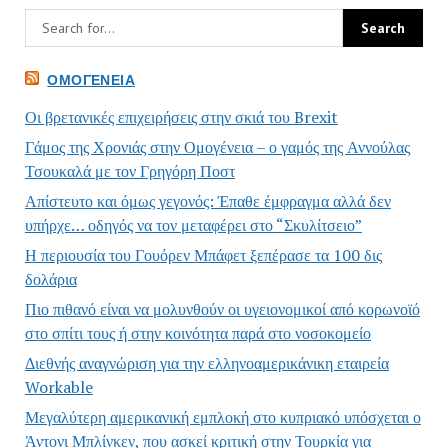
ΟΜΟΓΈΝΕΙΑ
Οι βρετανικές επιχειρήσεις στην σκιά του Brexit
Γάμος της Χρονιάς στην Ομογένεια – ο γαμός της Αννούλας
Τσουκαλά με τον Γρηγόρη Ποστ
Απίστευτο και όμως γεγονός: Έπαθε έμφραγμα αλλά δεν
υπήρχε… οδηγός να τον μεταφέρει στο “Σκυλίτσειο”
Η περιουσία του Γουόρεν Μπάφετ ξεπέρασε τα 100 δις
δολάρια
Πιο πιθανό είναι να μολυνθούν οι υγειονομικοί από κορωνοϊό
στο σπίτι τους ή στην κοινότητα παρά στο νοσοκομείο
Διεθνής αναγνώριση για την ελληνοαμερικάνικη εταιρεία
Workable
Μεγαλύτερη αμερικανική εμπλοκή στο κυπριακό υπόσχεται ο
Άντονι Μπλίνκεν, που ασκεί κριτική στην Τουρκία για